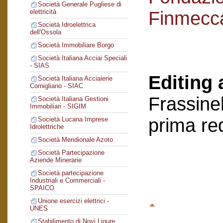
Società Generale Pugliese di
Finmecc
elettricità
Società Idroelettrica
dell'Ossola
Società Immobiliare Borgo
Società Italiana Acciai Speciali
- SIAS
Editing 
Società Italiana Acciaierie
Cornigliano - SIAC
Frassinel
Società Italiana Gestioni
Immobiliari - SIGIM
prima re
Società Lucana Imprese
Idrolettriche
Società Meridionale Azoto
Società Partecipazione
Aziende Minerarie
Società partecipazione
Industriali e Commerciali -
SPAICO
Unione esercizi elettrici -
UNES
Stabilimento di Novi Ligure