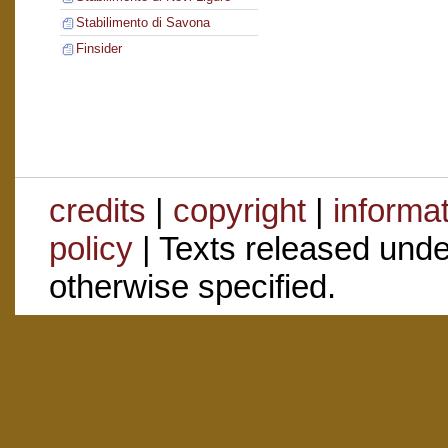
Stabilimento di Savona
Finsider
credits
|
copyright
|
informa
policy
| Texts released und
otherwise specified.