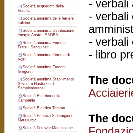
- verbali
Società acquedotti della
Versilia
- verbali
Società anonima delle ferriere
italiane
amminist
Società anonima distribuzione
energia Aosta - SADEA
- verbali
Società anonima Ferriera
Fratelli Sanguineti
- libro p
Società anonima Ferriera di
Voltri
Società anonima Franchi-
Gregorini
The doc
Società anonima Stabilimento
Silvestro Nasturzio di
Sampierdarena
Acciaieri
Società Elettrica della
Campania
Società Elettrica Teramo
The doc
Società Esercizi Siderurgici e
Metallurgici
Fondazi
Società Ferrovie Marchigiane