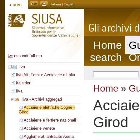
italiano
| English
Home
Gu
search
On
espandi l'albero
|
Ilva
Ilva Alti Forni e Acciaierie d’Italia
Italsider
Home
»
Gu
Ilva
|
Ilva - Archivi aggregati
Acciaie
Acciaierie elettriche Cogne -
Girod
Girod
Acciaierie e ferriere nazionali
Acciaierie venete
Agglomerati antracite Aosta