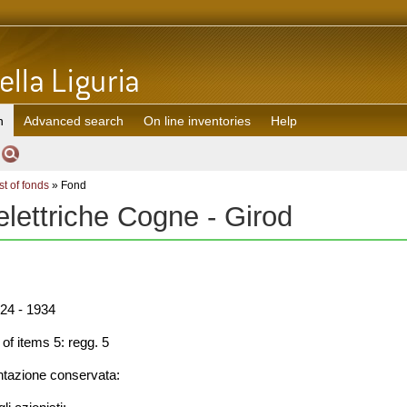
h
Advanced search
On line inventories
Help
st of fonds
» Fond
elettriche Cogne - Girod
24 - 1934
f items 5: regg. 5
azione conservata: