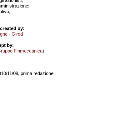
i azionisti;
amministrazione;
utivo;
created by:
ogne - Girod
pt by:
Gruppo Finmeccanica)
2010/11/08, prima redazione