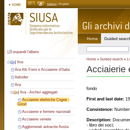
italiano
| English
Home
Guided searc
espandi l'albero
Home
»
Guided search
»
Li
|
Ilva
Acciaierie 
Ilva Alti Forni e Acciaierie d’Italia
Italsider
Ilva
fondo
|
Ilva - Archivi aggregati
First and last date:
19
Acciaierie elettriche Cogne -
Girod
Consistence:
Number o
Acciaierie e ferriere nazionali
Acciaierie venete
Description:
Document
- libro dei soci;
Agglomerati antracite Aosta