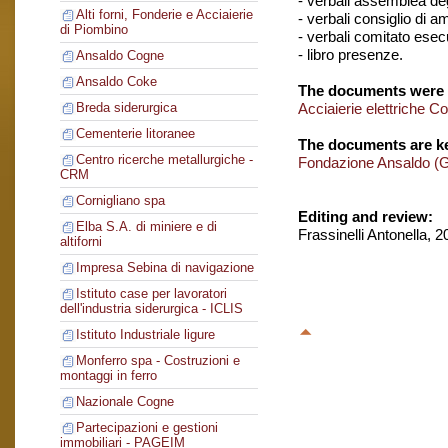
- verbali assemblea degl
Alti forni, Fonderie e Acciaierie
- verbali consiglio di 
di Piombino
- verbali comitato esec
- libro presenze.
Ansaldo Cogne
Ansaldo Coke
The documents were 
Acciaierie elettriche C
Breda siderurgica
Cementerie litoranee
The documents are ke
Centro ricerche metallurgiche -
Fondazione Ansaldo (
CRM
Cornigliano spa
Editing and review:
Elba S.A. di miniere e di
Frassinelli Antonella, 
altiforni
Impresa Sebina di navigazione
Istituto case per lavoratori
dell'industria siderurgica - ICLIS
Istituto Industriale ligure
Monferro spa - Costruzioni e
montaggi in ferro
Nazionale Cogne
Partecipazioni e gestioni
immobiliari - PAGEIM