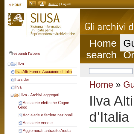
italiano
| English
Home
Gu
search
On
espandi l'albero
|
Ilva
Ilva Alti Forni e Acciaierie d’Italia
Italsider
Home
»
Gu
Ilva
|
Ilva - Archivi aggregati
Ilva Alt
Acciaierie elettriche Cogne -
Girod
d’Italia
Acciaierie e ferriere nazionali
Acciaierie venete
Agglomerati antracite Aosta