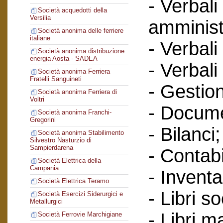
- Verbali
Società acquedotti della
Versilia
amminist
Società anonima delle ferriere
italiane
- Verbali
Società anonima distribuzione
energia Aosta - SADEA
- Verbali
Società anonima Ferriera
Fratelli Sanguineti
- Gestione
Società anonima Ferriera di
Voltri
- Docume
Società anonima Franchi-
Gregorini
- Bilanci;
Società anonima Stabilimento
Silvestro Nasturzio di
Sampierdarena
- Contabi
Società Elettrica della
Campania
- Inventa
Società Elettrica Teramo
- Libri so
Società Esercizi Siderurgici e
Metallurgici
- Libri m
Società Ferrovie Marchigiane