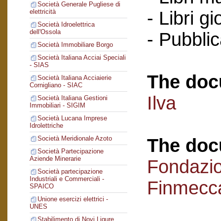
Società Generale Pugliese di
- Libri g
elettricità
Società Idroelettrica
dell'Ossola
- Pubblic
Società Immobiliare Borgo
Società Italiana Acciai Speciali
- SIAS
The doc
Società Italiana Acciaierie
Cornigliano - SIAC
Ilva
Società Italiana Gestioni
Immobiliari - SIGIM
Società Lucana Imprese
Idrolettriche
Società Meridionale Azoto
The doc
Società Partecipazione
Aziende Minerarie
Fondazi
Società partecipazione
Industriali e Commerciali -
Finmecc
SPAICO
Unione esercizi elettrici -
UNES
Stabilimento di Novi Ligure