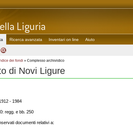
ta
Ricerca avanzata
Inventari on line
Aiuto
Indice dei fondi
» Complesso archivistico
to di Novi Ligure
912 - 1984
0: regg. e bb. 250
ervati documenti relativi a: