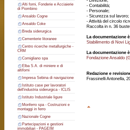
- Direzione;
Alti forni, Fonderie e Acciaierie
- Contabilità;
di Piombino
- Personale;
- Sicurezza sul lavoro;
Ansaldo Cogne
- Attività del circolo ri
Ansaldo Coke
Raccolta in n. 36 buste
Breda siderurgica
La documentazione è 
Cementerie litoranee
Stabilimento di Novi Li
Centro ricerche metallurgiche -
CRM
La documentazione è
Fondazione Ansaldo (
Cornigliano spa
Elba S.A. di miniere e di
altiforni
Redazione e revision
Impresa Sebina di navigazione
Frassinelli Antonella, 
Istituto case per lavoratori
dell'industria siderurgica - ICLIS
Istituto Industriale ligure
Monferro spa - Costruzioni e
montaggi in ferro
Nazionale Cogne
Partecipazioni e gestioni
immobiliari - PAGEIM