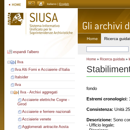
italiano |
English
Home
Ricerca guida
espandi l'albero
Home
»
Ricerca guidata
»
|
Ilva
Stabilimen
Ilva Alti Forni e Acciaierie d’Italia
Italsider
Ilva
fondo
|
Ilva - Archivi aggregati
Estremi cronologici:
1
Acciaierie elettriche Cogne -
Girod
Consistenza:
Unità 25
Acciaierie e ferriere nazionali
Acciaierie venete
Descrizione:
Sono cons
- Ufficio legale;
Agglomerati antracite Aosta