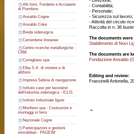
- Direzione;
Alti forni, Fonderie e Acciaierie
- Contabilità;
di Piombino
- Personale;
- Sicurezza sul lavoro;
Ansaldo Cogne
- Attività del circolo ri
Ansaldo Coke
Raccolta in n. 36 buste
Breda siderurgica
The documents were 
Cementerie litoranee
Stabilimento di Novi Li
Centro ricerche metallurgiche -
CRM
The documents are ke
Fondazione Ansaldo (
Cornigliano spa
Elba S.A. di miniere e di
altiforni
Editing and review:
Impresa Sebina di navigazione
Frassinelli Antonella, 
Istituto case per lavoratori
dell'industria siderurgica - ICLIS
Istituto Industriale ligure
Monferro spa - Costruzioni e
montaggi in ferro
Nazionale Cogne
Partecipazioni e gestioni
immobiliari - PAGEIM