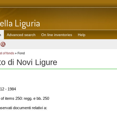
h
Advanced search
On line inventories
Help
st of fonds
» Fond
to di Novi Ligure
12 - 1984
f items 250: regg. e bb. 250
ervati documenti relativi a: