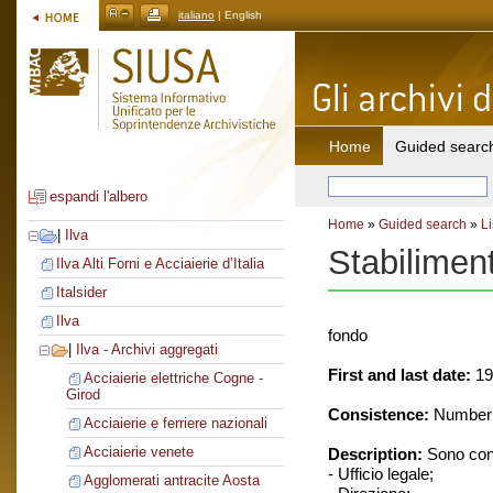
italiano
| English
Home
Guided searc
espandi l'albero
Home
»
Guided search
»
Li
|
Ilva
Stabilimen
Ilva Alti Forni e Acciaierie d’Italia
Italsider
Ilva
fondo
|
Ilva - Archivi aggregati
First and last date:
19
Acciaierie elettriche Cogne -
Girod
Consistence:
Number o
Acciaierie e ferriere nazionali
Acciaierie venete
Description:
Sono cons
- Ufficio legale;
Agglomerati antracite Aosta