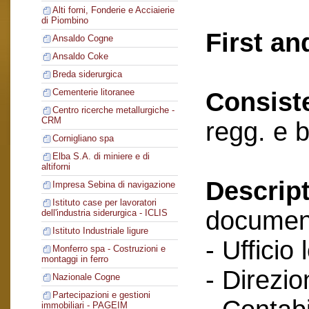
Alti forni, Fonderie e Acciaierie
di Piombino
First an
Ansaldo Cogne
Ansaldo Coke
Breda siderurgica
Cementerie litoranee
Consist
Centro ricerche metallurgiche -
CRM
regg. e 
Cornigliano spa
Elba S.A. di miniere e di
altiforni
Descript
Impresa Sebina di navigazione
Istituto case per lavoratori
documenti
dell'industria siderurgica - ICLIS
Istituto Industriale ligure
- Ufficio 
Monferro spa - Costruzioni e
montaggi in ferro
- Direzio
Nazionale Cogne
Partecipazioni e gestioni
immobiliari - PAGEIM