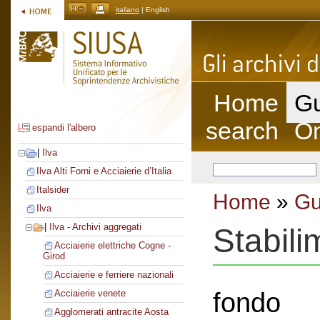
italiano
| English
Home
Gu
search
On
espandi l'albero
|
Ilva
Ilva Alti Forni e Acciaierie d’Italia
Italsider
Home
»
Gu
Ilva
|
Ilva - Archivi aggregati
Stabili
Acciaierie elettriche Cogne -
Girod
Acciaierie e ferriere nazionali
fondo
Acciaierie venete
Agglomerati antracite Aosta