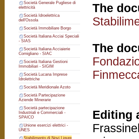
Società Generale Pugliese di
The doc
elettricità
Società Idroelettrica
Stabilime
dell'Ossola
Società Immobiliare Borgo
Società Italiana Acciai Speciali
- SIAS
The doc
Società Italiana Acciaierie
Cornigliano - SIAC
Fondazi
Società Italiana Gestioni
Immobiliari - SIGIM
Finmecc
Società Lucana Imprese
Idrolettriche
Società Meridionale Azoto
Società Partecipazione
Aziende Minerarie
Società partecipazione
Editing 
Industriali e Commerciali -
SPAICO
Frassinel
Unione esercizi elettrici -
UNES
Stabilimento di Novi Ligure