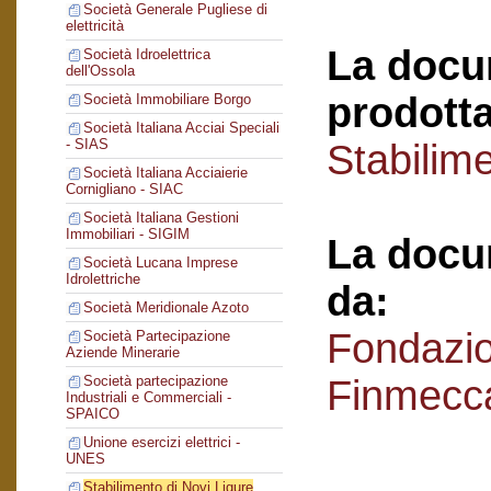
Società Generale Pugliese di
elettricità
La docu
Società Idroelettrica
dell'Ossola
prodotta
Società Immobiliare Borgo
Società Italiana Acciai Speciali
- SIAS
Stabilime
Società Italiana Acciaierie
Cornigliano - SIAC
Società Italiana Gestioni
Immobiliari - SIGIM
La docu
Società Lucana Imprese
Idrolettriche
da:
Società Meridionale Azoto
Fondazi
Società Partecipazione
Aziende Minerarie
Finmecc
Società partecipazione
Industriali e Commerciali -
SPAICO
Unione esercizi elettrici -
UNES
Stabilimento di Novi Ligure