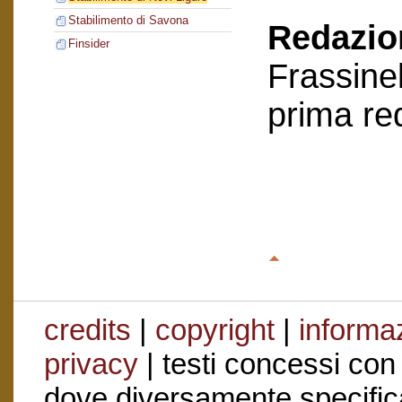
Stabilimento di Savona
Redazion
Finsider
Frassinel
prima re
credits
|
copyright
|
informaz
privacy
| testi concessi con
dove diversamente specific