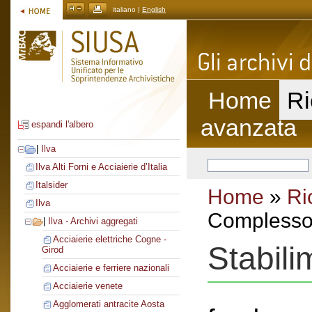
italiano |
English
Home
Ri
avanzata
espandi l'albero
|
Ilva
Ilva Alti Forni e Acciaierie d’Italia
Italsider
Home
»
Ri
Ilva
Complesso 
|
Ilva - Archivi aggregati
Acciaierie elettriche Cogne -
Stabili
Girod
Acciaierie e ferriere nazionali
Acciaierie venete
Agglomerati antracite Aosta