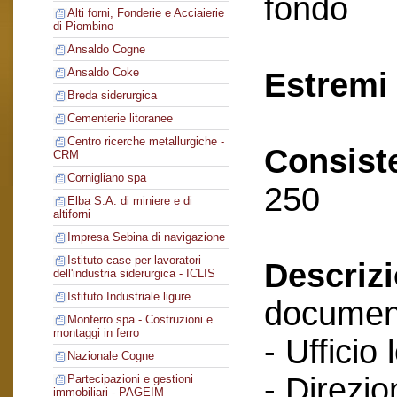
fondo
Alti forni, Fonderie e Acciaierie
di Piombino
Ansaldo Cogne
Ansaldo Coke
Estremi 
Breda siderurgica
Cementerie litoranee
Centro ricerche metallurgiche -
Consist
CRM
Cornigliano spa
250
Elba S.A. di miniere e di
altiforni
Impresa Sebina di navigazione
Istituto case per lavoratori
Descriz
dell'industria siderurgica - ICLIS
Istituto Industriale ligure
documenti
Monferro spa - Costruzioni e
montaggi in ferro
- Ufficio 
Nazionale Cogne
- Direzio
Partecipazioni e gestioni
immobiliari - PAGEIM