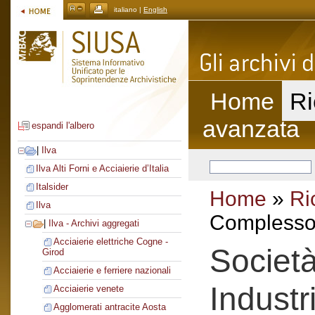
italiano |
English
Home
Ri
avanzata
espandi l'albero
|
Ilva
Ilva Alti Forni e Acciaierie d’Italia
Italsider
Home
»
Ri
Ilva
Complesso 
|
Ilva - Archivi aggregati
Acciaierie elettriche Cogne -
Società
Girod
Acciaierie e ferriere nazionali
Industr
Acciaierie venete
Agglomerati antracite Aosta