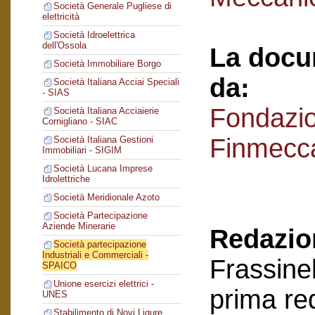
Società Generale Pugliese di
elettricità
Società Idroelettrica
dell'Ossola
La docu
Società Immobiliare Borgo
da:
Società Italiana Acciai Speciali
- SIAS
Fondazi
Società Italiana Acciaierie
Cornigliano - SIAC
Finmecc
Società Italiana Gestioni
Immobiliari - SIGIM
Società Lucana Imprese
Idrolettriche
Società Meridionale Azoto
Società Partecipazione
Aziende Minerarie
Redazion
Società partecipazione
Industriali e Commerciali -
Frassinel
SPAICO
Unione esercizi elettrici -
prima re
UNES
Stabilimento di Novi Ligure