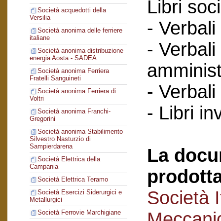
Libri soci
Società acquedotti della
Versilia
- Verbali
Società anonima delle ferriere
italiane
- Verbali
Società anonima distribuzione
energia Aosta - SADEA
amminist
Società anonima Ferriera
Fratelli Sanguineti
- Verbali
Società anonima Ferriera di
Voltri
- Libri in
Società anonima Franchi-
Gregorini
Società anonima Stabilimento
Silvestro Nasturzio di
Sampierdarena
La docu
Società Elettrica della
Campania
prodotta
Società Elettrica Teramo
Società I
Società Esercizi Siderurgici e
Metallurgici
Meccanic
Società Ferrovie Marchigiane