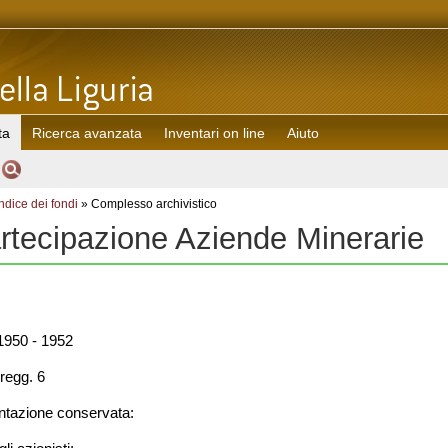
ta
Ricerca avanzata
Inventari on line
Aiuto
Indice dei fondi
» Complesso archivistico
rtecipazione Aziende Minerarie
950 - 1952
regg. 6
azione conservata: