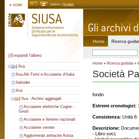
italiano |
English
Home
Ricerca guida
espandi l'albero
Home
»
Ricerca guidata
»
|
Ilva
Società Pa
Ilva Alti Forni e Acciaierie d’Italia
Italsider
Ilva
fondo
|
Ilva - Archivi aggregati
Estremi cronologici:
1
Acciaierie elettriche Cogne -
Girod
Consistenza:
Unità 6: 
Acciaierie e ferriere nazionali
Acciaierie venete
Descrizione:
Document
- Libro soci;
Agglomerati antracite Aosta