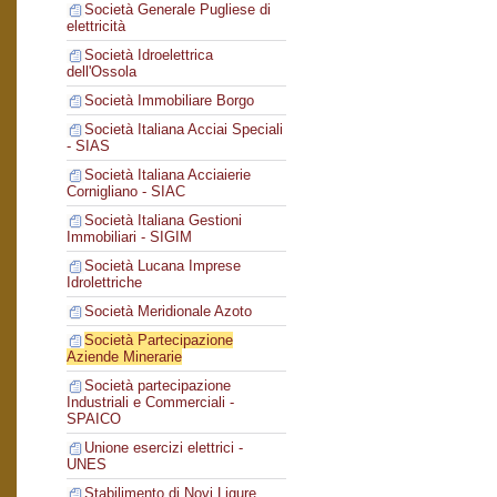
Società Generale Pugliese di
elettricità
Società Idroelettrica
dell'Ossola
Società Immobiliare Borgo
Società Italiana Acciai Speciali
- SIAS
Società Italiana Acciaierie
Cornigliano - SIAC
Società Italiana Gestioni
Immobiliari - SIGIM
Società Lucana Imprese
Idrolettriche
Società Meridionale Azoto
Società Partecipazione
Aziende Minerarie
Società partecipazione
Industriali e Commerciali -
SPAICO
Unione esercizi elettrici -
UNES
Stabilimento di Novi Ligure