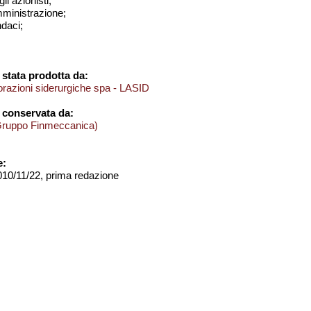
i azionisti;
amministrazione;
ndaci;
stata prodotta da:
orazioni siderurgiche spa - LASID
 conservata da:
Gruppo Finmeccanica)
e:
2010/11/22, prima redazione