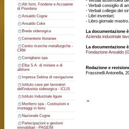
- Verbali assemblea degl
Alti forni, Fonderie e Acciaierie
- Verbali consiglio di 
di Piombino
- Verbali collegio dei si
- Libri inventari;
Ansaldo Cogne
- Libro giornale mastro.
Ansaldo Coke
La documentazione è 
Breda siderurgica
Azienda industriale lav
Cementerie litoranee
Centro ricerche metallurgiche -
La documentazione è
CRM
Fondazione Ansaldo (
Cornigliano spa
Elba S.A. di miniere e di
Redazione e revision
altiforni
Frassinelli Antonella, 
Impresa Sebina di navigazione
Istituto case per lavoratori
dell'industria siderurgica - ICLIS
Istituto Industriale ligure
Monferro spa - Costruzioni e
montaggi in ferro
Nazionale Cogne
Partecipazioni e gestioni
immobiliari - PAGEIM