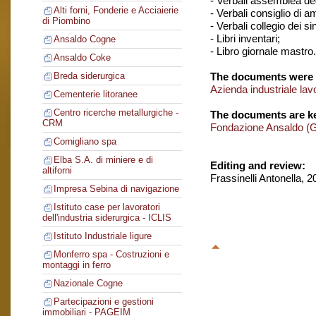
- Verbali assemblea degl
Alti forni, Fonderie e Acciaierie
- Verbali consiglio di 
di Piombino
- Verbali collegio dei si
- Libri inventari;
Ansaldo Cogne
- Libro giornale mastro.
Ansaldo Coke
The documents were 
Breda siderurgica
Azienda industriale lav
Cementerie litoranee
Centro ricerche metallurgiche -
The documents are ke
CRM
Fondazione Ansaldo (
Cornigliano spa
Elba S.A. di miniere e di
Editing and review:
altiforni
Frassinelli Antonella, 
Impresa Sebina di navigazione
Istituto case per lavoratori
dell'industria siderurgica - ICLIS
Istituto Industriale ligure
Monferro spa - Costruzioni e
montaggi in ferro
Nazionale Cogne
Partecipazioni e gestioni
immobiliari - PAGEIM