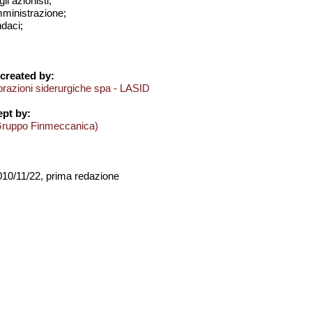
i azionisti;
amministrazione;
ndaci;
created by:
orazioni siderurgiche spa - LASID
pt by:
Gruppo Finmeccanica)
2010/11/22, prima redazione