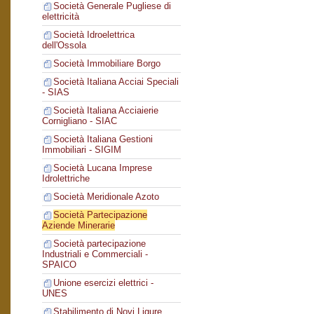
Società Generale Pugliese di
elettricità
Società Idroelettrica
dell'Ossola
Società Immobiliare Borgo
Società Italiana Acciai Speciali
- SIAS
Società Italiana Acciaierie
Cornigliano - SIAC
Società Italiana Gestioni
Immobiliari - SIGIM
Società Lucana Imprese
Idrolettriche
Società Meridionale Azoto
Società Partecipazione
Aziende Minerarie
Società partecipazione
Industriali e Commerciali -
SPAICO
Unione esercizi elettrici -
UNES
Stabilimento di Novi Ligure