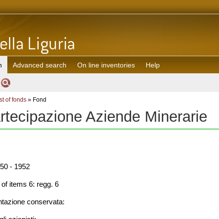
h
Advanced search
On line inventories
Help
st of fonds
» Fond
rtecipazione Aziende Minerarie
50 - 1952
f items 6: regg. 6
azione conservata: