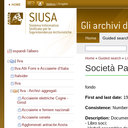
italiano
| English
Home
Guided searc
espandi l'albero
Home
»
Guided search
»
Li
|
Ilva
Società Pa
Ilva Alti Forni e Acciaierie d’Italia
Italsider
Ilva
fondo
|
Ilva - Archivi aggregati
First and last date:
19
Acciaierie elettriche Cogne -
Girod
Consistence:
Number o
Acciaierie e ferriere nazionali
Acciaierie venete
Description:
Document
- Libro soci;
Agglomerati antracite Aosta