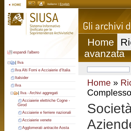
italiano |
English
Home
Ri
avanzata
espandi l'albero
|
Ilva
Ilva Alti Forni e Acciaierie d’Italia
Italsider
Home
»
Ri
Ilva
Complesso 
|
Ilva - Archivi aggregati
Acciaierie elettriche Cogne -
Societ
Girod
Acciaierie e ferriere nazionali
Aziend
Acciaierie venete
Agglomerati antracite Aosta