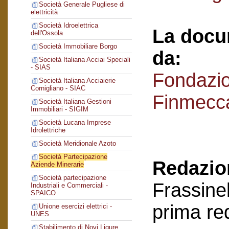
Società Generale Pugliese di
elettricità
Società Idroelettrica
La docu
dell'Ossola
Società Immobiliare Borgo
da:
Società Italiana Acciai Speciali
- SIAS
Fondazi
Società Italiana Acciaierie
Cornigliano - SIAC
Finmecc
Società Italiana Gestioni
Immobiliari - SIGIM
Società Lucana Imprese
Idrolettriche
Società Meridionale Azoto
Società Partecipazione
Redazion
Aziende Minerarie
Società partecipazione
Frassinel
Industriali e Commerciali -
SPAICO
prima re
Unione esercizi elettrici -
UNES
Stabilimento di Novi Ligure