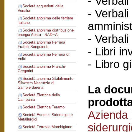
- Verbali
Società acquedotti della
- Verbali
Versilia
Società anonima delle ferriere
amminist
italiane
Società anonima distribuzione
energia Aosta - SADEA
- Verbali
Società anonima Ferriera
Fratelli Sanguineti
- Libri in
Società anonima Ferriera di
Voltri
- Libro g
Società anonima Franchi-
Gregorini
Società anonima Stabilimento
Silvestro Nasturzio di
La docu
Sampierdarena
Società Elettrica della
prodotta
Campania
Società Elettrica Teramo
Azienda i
Società Esercizi Siderurgici e
Metallurgici
siderurg
Società Ferrovie Marchigiane