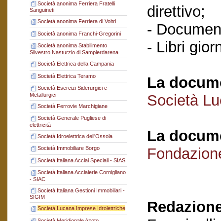
Società anonima Ferriera Fratelli
direttivo;
Sanguineti
Società anonima Ferriera di Voltri
- Documenti
Società anonima Franchi-Gregorini
- Libri gior
Società anonima Stabilimento
Silvestro Nasturzio di Sampierdarena
Società Elettrica della Campania
Società Elettrica Teramo
La docume
Società Esercizi Siderurgici e
Metallurgici
Società Lu
Società Ferrovie Marchigiane
Società Generale Pugliese di
elettricità
La docume
Società Idroelettrica dell'Ossola
Fondazion
Società Immobiliare Borgo
Società Italiana Acciai Speciali - SIAS
Società Italiana Acciaierie Cornigliano
- SIAC
Società Italiana Gestioni Immobiliari -
SIGIM
Redazione
Società Lucana Imprese Idrolettriche
Società Meridionale Azoto