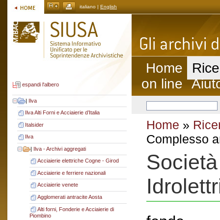
italiano |
English
Home
Rice
on line
Aiut
espandi l'albero
|
Ilva
Ilva Alti Forni e Acciaierie d’Italia
Home
»
Rice
Italsider
Complesso ar
Ilva
|
Ilva - Archivi aggregati
Società
Acciaierie elettriche Cogne - Girod
Acciaierie e ferriere nazionali
Idrolett
Acciaierie venete
Agglomerati antracite Aosta
Alti forni, Fonderie e Acciaierie di
Piombino