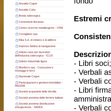
fondo
Ansaldo Cogne
Ansaldo Coke
Breda siderurgica
Estremi c
Cementerie litoranee
Centro ricerche metallurgiche - CRM
Consisten
Cornigliano spa
Elba S.A. di miniere e di altiforni
Impresa Sebina di navigazione
Descrizio
Istituto case per lavoratori
dell'industria siderurgica - ICLIS
- Libri soci
Istituto Industriale ligure
Monferro spa - Costruzioni e
- Verbali a
montaggi in ferro
Nazionale Cogne
- Verbali c
Partecipazioni e gestioni immobiliari -
PAGEIM
- Libri fir
Società acquedotti della Versilia
amministra
Società anonima delle ferriere italiane
Società anonima distribuzione
- Verbali c
energia Aosta - SADEA