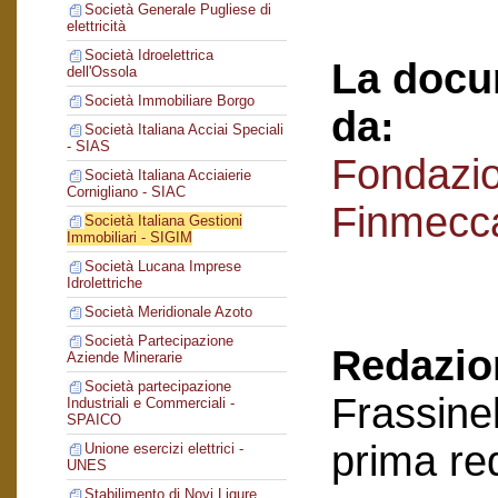
Società Generale Pugliese di
elettricità
Società Idroelettrica
La docu
dell'Ossola
Società Immobiliare Borgo
da:
Società Italiana Acciai Speciali
- SIAS
Fondazi
Società Italiana Acciaierie
Cornigliano - SIAC
Finmecc
Società Italiana Gestioni
Immobiliari - SIGIM
Società Lucana Imprese
Idrolettriche
Società Meridionale Azoto
Società Partecipazione
Redazion
Aziende Minerarie
Società partecipazione
Frassinel
Industriali e Commerciali -
SPAICO
prima re
Unione esercizi elettrici -
UNES
Stabilimento di Novi Ligure