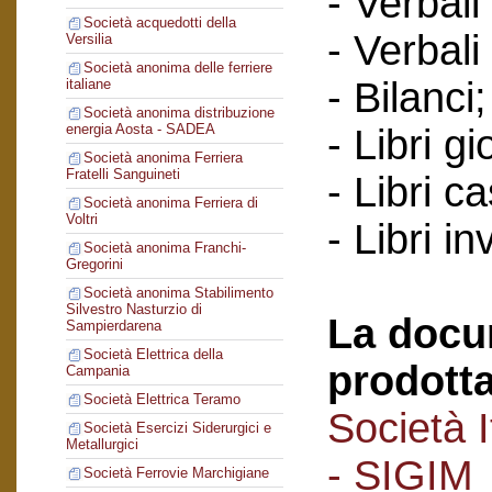
- Verbali
Società acquedotti della
- Verbali
Versilia
Società anonima delle ferriere
- Bilanci;
italiane
Società anonima distribuzione
energia Aosta - SADEA
- Libri gi
Società anonima Ferriera
Fratelli Sanguineti
- Libri c
Società anonima Ferriera di
Voltri
- Libri in
Società anonima Franchi-
Gregorini
Società anonima Stabilimento
Silvestro Nasturzio di
La docu
Sampierdarena
Società Elettrica della
prodotta
Campania
Società Elettrica Teramo
Società I
Società Esercizi Siderurgici e
Metallurgici
- SIGIM
Società Ferrovie Marchigiane