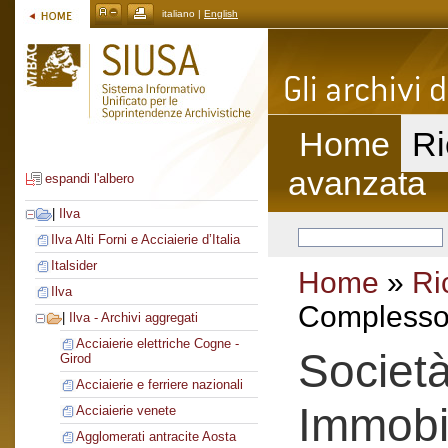
italiano |
English
Home
Ri
avanzata
espandi l'albero
|
Ilva
Ilva Alti Forni e Acciaierie d’Italia
Italsider
Home
»
Ri
Ilva
Complesso 
|
Ilva - Archivi aggregati
Acciaierie elettriche Cogne -
Società
Girod
Acciaierie e ferriere nazionali
Immobil
Acciaierie venete
Agglomerati antracite Aosta