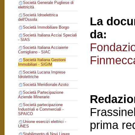
Società Generale Pugliese di
elettricità
Società Idroelettrica
La docu
dell'Ossola
Società Immobiliare Borgo
da:
Società Italiana Acciai Speciali
- SIAS
Fondazi
Società Italiana Acciaierie
Cornigliano - SIAC
Finmecc
Società Italiana Gestioni
Immobiliari - SIGIM
Società Lucana Imprese
Idrolettriche
Società Meridionale Azoto
Società Partecipazione
Redazion
Aziende Minerarie
Società partecipazione
Frassinel
Industriali e Commerciali -
SPAICO
prima re
Unione esercizi elettrici -
UNES
Stabilimento di Novi Ligure