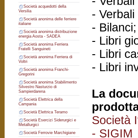
- Verbali
Società acquedotti della
- Verbali
Versilia
Società anonima delle ferriere
- Bilanci;
italiane
Società anonima distribuzione
energia Aosta - SADEA
- Libri gi
Società anonima Ferriera
Fratelli Sanguineti
- Libri c
Società anonima Ferriera di
Voltri
- Libri in
Società anonima Franchi-
Gregorini
Società anonima Stabilimento
Silvestro Nasturzio di
La docu
Sampierdarena
Società Elettrica della
prodotta
Campania
Società Elettrica Teramo
Società I
Società Esercizi Siderurgici e
Metallurgici
- SIGIM
Società Ferrovie Marchigiane