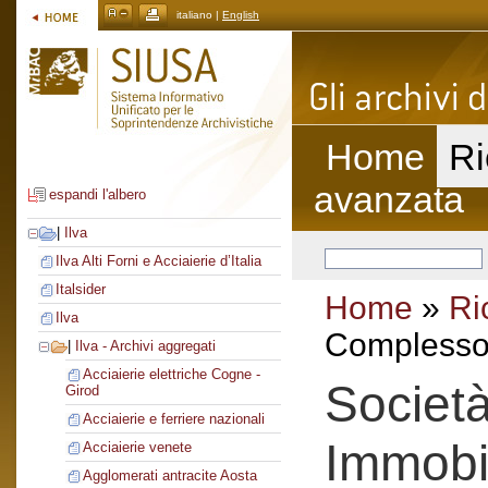
italiano |
English
Home
Ri
avanzata
espandi l'albero
|
Ilva
Ilva Alti Forni e Acciaierie d’Italia
Italsider
Home
»
Ri
Ilva
Complesso 
|
Ilva - Archivi aggregati
Acciaierie elettriche Cogne -
Società
Girod
Acciaierie e ferriere nazionali
Immobil
Acciaierie venete
Agglomerati antracite Aosta