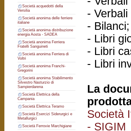
- Verbali
Società acquedotti della
- Verbali
Versilia
Società anonima delle ferriere
- Bilanci;
italiane
Società anonima distribuzione
energia Aosta - SADEA
- Libri gi
Società anonima Ferriera
Fratelli Sanguineti
- Libri c
Società anonima Ferriera di
Voltri
- Libri in
Società anonima Franchi-
Gregorini
Società anonima Stabilimento
Silvestro Nasturzio di
La docu
Sampierdarena
Società Elettrica della
prodotta
Campania
Società Elettrica Teramo
Società I
Società Esercizi Siderurgici e
Metallurgici
- SIGIM
Società Ferrovie Marchigiane