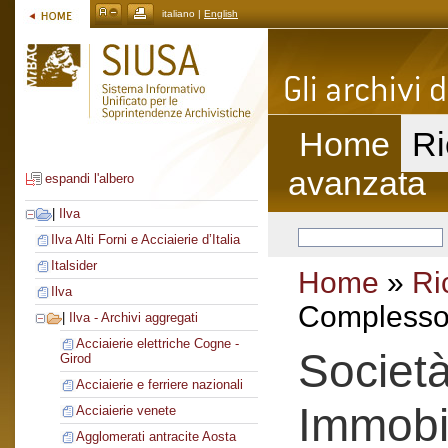
italiano |
English
Home
Ri
avanzata
espandi l'albero
|
Ilva
Ilva Alti Forni e Acciaierie d’Italia
Italsider
Home
»
Ri
Ilva
Complesso 
|
Ilva - Archivi aggregati
Acciaierie elettriche Cogne -
Società
Girod
Acciaierie e ferriere nazionali
Immobil
Acciaierie venete
Agglomerati antracite Aosta