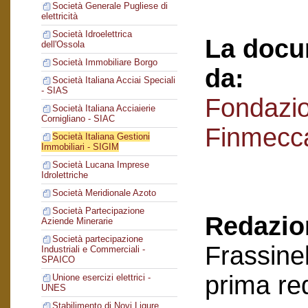
Società Generale Pugliese di
elettricità
Società Idroelettrica
La docu
dell'Ossola
Società Immobiliare Borgo
da:
Società Italiana Acciai Speciali
- SIAS
Fondazi
Società Italiana Acciaierie
Cornigliano - SIAC
Finmecc
Società Italiana Gestioni
Immobiliari - SIGIM
Società Lucana Imprese
Idrolettriche
Società Meridionale Azoto
Società Partecipazione
Redazion
Aziende Minerarie
Società partecipazione
Frassinel
Industriali e Commerciali -
SPAICO
prima re
Unione esercizi elettrici -
UNES
Stabilimento di Novi Ligure