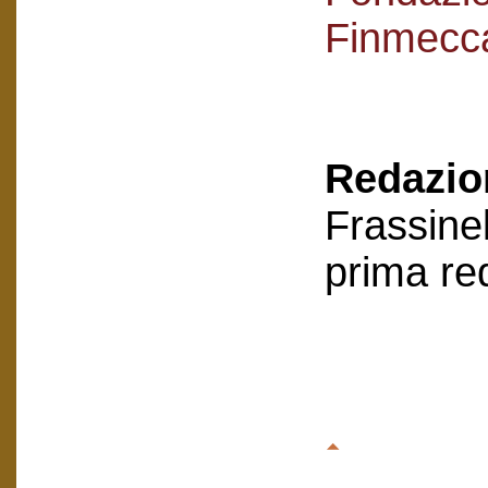
Finmecc
Redazion
Frassinel
prima re