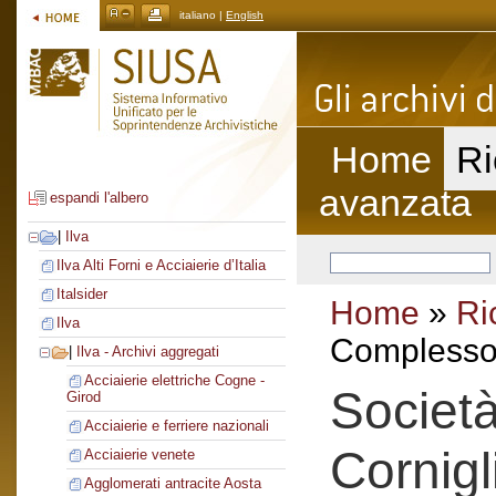
italiano |
English
Home
Ri
avanzata
espandi l'albero
|
Ilva
Ilva Alti Forni e Acciaierie d’Italia
Italsider
Home
»
Ri
Ilva
Complesso 
|
Ilva - Archivi aggregati
Acciaierie elettriche Cogne -
Società
Girod
Acciaierie e ferriere nazionali
Cornigl
Acciaierie venete
Agglomerati antracite Aosta