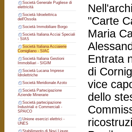
Società Generale Pugliese di
Nell'arc
elettricità
Società Idroelettrica
"Carte C
dell'Ossola
Società Immobiliare Borgo
Maria Car
Società Italiana Acciai Speciali
- SIAS
Alessand
Società Italiana Acciaierie
Cornigliano - SIAC
Entrata n
Società Italiana Gestioni
Immobiliari - SIGIM
di Corni
Società Lucana Imprese
Idrolettriche
vice cap
Società Meridionale Azoto
Società Partecipazione
dello ste
Aziende Minerarie
Società partecipazione
Commissi
Industriali e Commerciali -
SPAICO
ricostruz
Unione esercizi elettrici -
UNES
Stabilimento di Novi Ligure