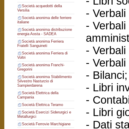
- Libri so
Società acquedotti della
- Verbali
Versilia
Società anonima delle ferriere
- Verbali
italiane
Società anonima distribuzione
energia Aosta - SADEA
amminist
Società anonima Ferriera
Fratelli Sanguineti
- Verbali
Società anonima Ferriera di
Voltri
- Verbali
Società anonima Franchi-
Gregorini
- Bilanci;
Società anonima Stabilimento
Silvestro Nasturzio di
- Libri in
Sampierdarena
Società Elettrica della
- Contabi
Campania
Società Elettrica Teramo
- Libri gi
Società Esercizi Siderurgici e
Metallurgici
- Dati sta
Società Ferrovie Marchigiane