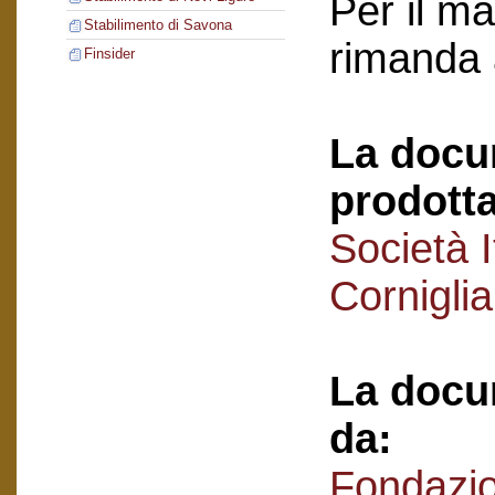
Per il ma
Stabilimento di Savona
rimanda 
Finsider
La docu
prodotta
Società I
Cornigli
La docu
da:
Fondazi