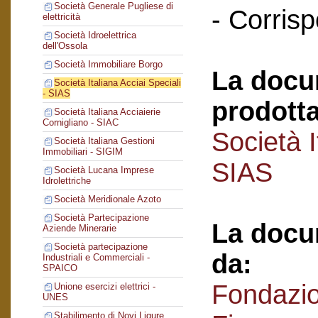
Società Generale Pugliese di
- Corris
elettricità
Società Idroelettrica
dell'Ossola
Società Immobiliare Borgo
La docu
Società Italiana Acciai Speciali
- SIAS
prodotta
Società Italiana Acciaierie
Cornigliano - SIAC
Società I
Società Italiana Gestioni
Immobiliari - SIGIM
SIAS
Società Lucana Imprese
Idrolettriche
Società Meridionale Azoto
Società Partecipazione
La docu
Aziende Minerarie
Società partecipazione
da:
Industriali e Commerciali -
SPAICO
Fondazi
Unione esercizi elettrici -
UNES
Stabilimento di Novi Ligure