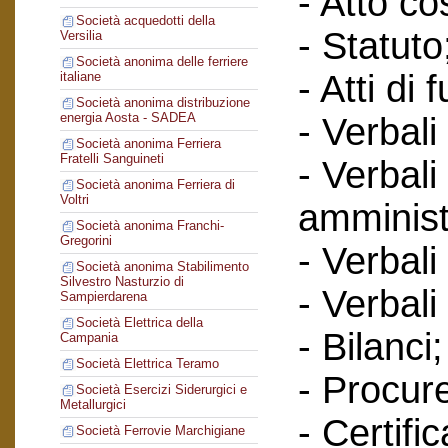
- Atto cos
Società acquedotti della
- Statuto
Versilia
Società anonima delle ferriere
- Atti di 
italiane
Società anonima distribuzione
energia Aosta - SADEA
- Verbali
Società anonima Ferriera
Fratelli Sanguineti
- Verbali
Società anonima Ferriera di
Voltri
amminist
Società anonima Franchi-
Gregorini
- Verbali
Società anonima Stabilimento
Silvestro Nasturzio di
- Verbali
Sampierdarena
Società Elettrica della
- Bilanci;
Campania
Società Elettrica Teramo
- Procur
Società Esercizi Siderurgici e
Metallurgici
- Certific
Società Ferrovie Marchigiane