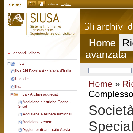
italiano |
English
Home
Ri
avanzata
espandi l'albero
|
Ilva
Ilva Alti Forni e Acciaierie d’Italia
Italsider
Home
»
Ri
Ilva
Complesso 
|
Ilva - Archivi aggregati
Acciaierie elettriche Cogne -
Società
Girod
Acciaierie e ferriere nazionali
Special
Acciaierie venete
Agglomerati antracite Aosta