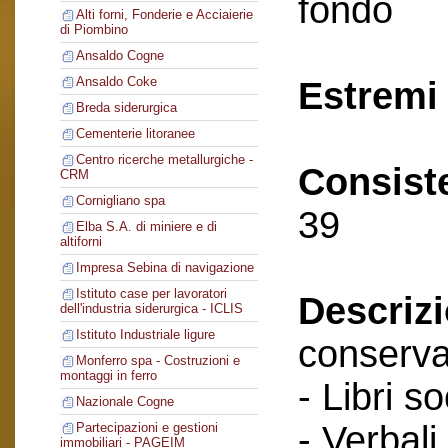
fondo
Alti forni, Fonderie e Acciaierie
di Piombino
Ansaldo Cogne
Ansaldo Coke
Estremi 
Breda siderurgica
Cementerie litoranee
Centro ricerche metallurgiche -
Consist
CRM
Cornigliano spa
39
Elba S.A. di miniere e di
altiforni
Impresa Sebina di navigazione
Istituto case per lavoratori
Descriz
dell'industria siderurgica - ICLIS
Istituto Industriale ligure
conserva
Monferro spa - Costruzioni e
montaggi in ferro
- Libri so
Nazionale Cogne
- Verbali
Partecipazioni e gestioni
immobiliari - PAGEIM