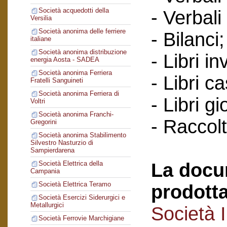
Società acquedotti della
- Verbali
Versilia
Società anonima delle ferriere
- Bilanci;
italiane
Società anonima distribuzione
- Libri in
energia Aosta - SADEA
Società anonima Ferriera
- Libri c
Fratelli Sanguineti
Società anonima Ferriera di
- Libri gi
Voltri
Società anonima Franchi-
- Raccol
Gregorini
Società anonima Stabilimento
Silvestro Nasturzio di
Sampierdarena
La docu
Società Elettrica della
Campania
Società Elettrica Teramo
prodotta
Società Esercizi Siderurgici e
Metallurgici
Società 
Società Ferrovie Marchigiane