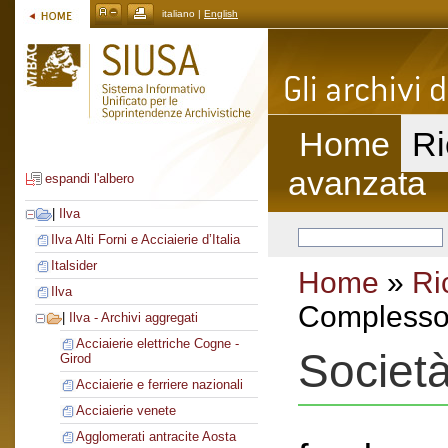
italiano |
English
Home
Ri
avanzata
espandi l'albero
|
Ilva
Ilva Alti Forni e Acciaierie d’Italia
Italsider
Home
»
Ri
Ilva
Complesso 
|
Ilva - Archivi aggregati
Acciaierie elettriche Cogne -
Societ
Girod
Acciaierie e ferriere nazionali
Acciaierie venete
Agglomerati antracite Aosta