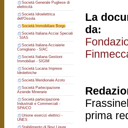
Società Generale Pugliese di
elettricità
La docu
Società Idroelettrica
dell'Ossola
da:
Società Immobiliare Borgo
Società Italiana Acciai Speciali
- SIAS
Fondazi
Società Italiana Acciaierie
Cornigliano - SIAC
Finmecc
Società Italiana Gestioni
Immobiliari - SIGIM
Società Lucana Imprese
Idrolettriche
Società Meridionale Azoto
Redazion
Società Partecipazione
Aziende Minerarie
Frassinel
Società partecipazione
Industriali e Commerciali -
SPAICO
prima re
Unione esercizi elettrici -
UNES
Stabilimento di Novi Ligure