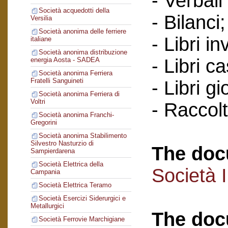
- Verbali
Società acquedotti della
- Bilanci;
Versilia
Società anonima delle ferriere
- Libri in
italiane
Società anonima distribuzione
- Libri c
energia Aosta - SADEA
Società anonima Ferriera
Fratelli Sanguineti
- Libri gi
Società anonima Ferriera di
Voltri
- Raccol
Società anonima Franchi-
Gregorini
Società anonima Stabilimento
Silvestro Nasturzio di
The doc
Sampierdarena
Società Elettrica della
Società 
Campania
Società Elettrica Teramo
Società Esercizi Siderurgici e
Metallurgici
The doc
Società Ferrovie Marchigiane