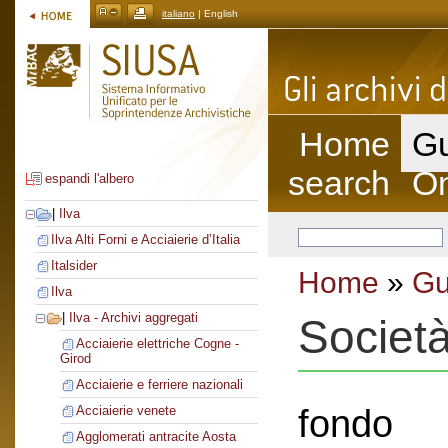
italiano
| English
Home
Gu
search
On
espandi l'albero
|
Ilva
Ilva Alti Forni e Acciaierie d’Italia
Italsider
Home
»
Gu
Ilva
|
Ilva - Archivi aggregati
Societ
Acciaierie elettriche Cogne -
Girod
Acciaierie e ferriere nazionali
fondo
Acciaierie venete
Agglomerati antracite Aosta