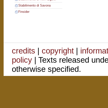
Stabilimento di Savona
Finsider
credits
|
copyright
|
informa
policy
| Texts released und
otherwise specified.