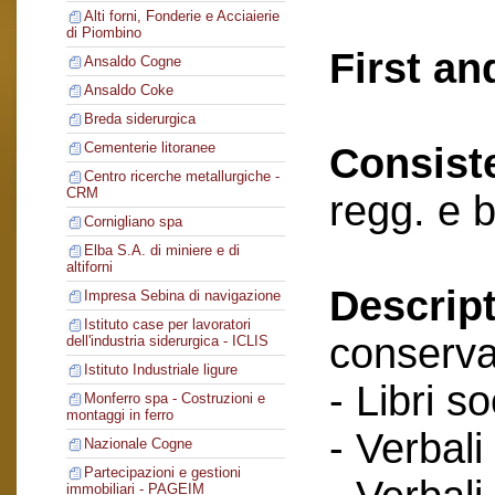
Alti forni, Fonderie e Acciaierie
di Piombino
First an
Ansaldo Cogne
Ansaldo Coke
Breda siderurgica
Cementerie litoranee
Consist
Centro ricerche metallurgiche -
CRM
regg. e 
Cornigliano spa
Elba S.A. di miniere e di
altiforni
Descript
Impresa Sebina di navigazione
Istituto case per lavoratori
conserva
dell'industria siderurgica - ICLIS
Istituto Industriale ligure
- Libri so
Monferro spa - Costruzioni e
montaggi in ferro
- Verbali
Nazionale Cogne
Partecipazioni e gestioni
immobiliari - PAGEIM