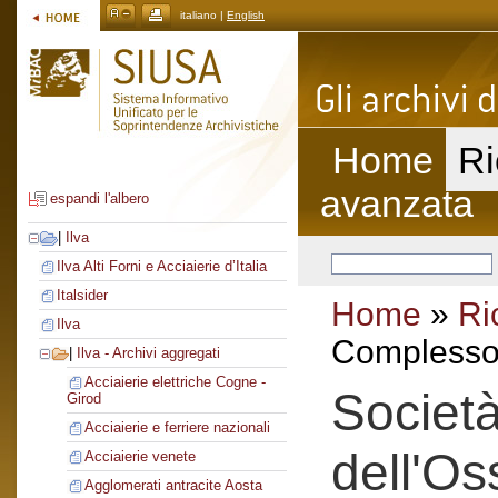
italiano |
English
Home
Ri
avanzata
espandi l'albero
|
Ilva
Ilva Alti Forni e Acciaierie d’Italia
Italsider
Home
»
Ri
Ilva
Complesso 
|
Ilva - Archivi aggregati
Acciaierie elettriche Cogne -
Società
Girod
Acciaierie e ferriere nazionali
dell'Os
Acciaierie venete
Agglomerati antracite Aosta