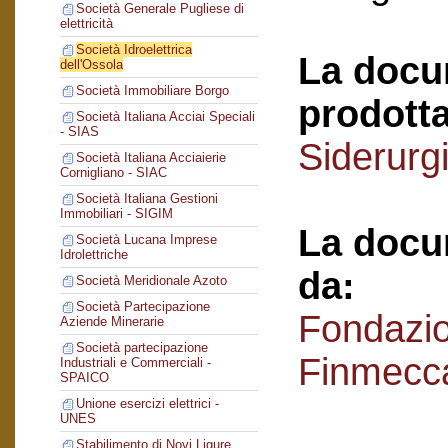
Società Generale Pugliese di
elettricità
Società Idroelettrica
La docu
dell'Ossola
Società Immobiliare Borgo
prodotta
Società Italiana Acciai Speciali
- SIAS
Siderurg
Società Italiana Acciaierie
Cornigliano - SIAC
Società Italiana Gestioni
Immobiliari - SIGIM
La docu
Società Lucana Imprese
Idrolettriche
da:
Società Meridionale Azoto
Società Partecipazione
Fondazi
Aziende Minerarie
Società partecipazione
Finmecc
Industriali e Commerciali -
SPAICO
Unione esercizi elettrici -
UNES
Stabilimento di Novi Ligure