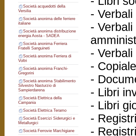
- Libri so
Società acquedotti della
- Verbali
Versilia
Società anonima delle ferriere
- Verbali
italiane
Società anonima distribuzione
energia Aosta - SADEA
amminist
Società anonima Ferriera
Fratelli Sanguineti
- Verbali
Società anonima Ferriera di
Voltri
- Copiale
Società anonima Franchi-
Gregorini
- Documen
Società anonima Stabilimento
Silvestro Nasturzio di
- Libri in
Sampierdarena
Società Elettrica della
- Libri g
Campania
Società Elettrica Teramo
- Registr
Società Esercizi Siderurgici e
Metallurgici
- Registr
Società Ferrovie Marchigiane