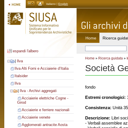
italiano |
English
Home
Ricerca guida
espandi l'albero
Home
»
Ricerca guidata
»
|
Ilva
Società Gen
Ilva Alti Forni e Acciaierie d’Italia
Italsider
Ilva
fondo
|
Ilva - Archivi aggregati
Estremi cronologici:
1
Acciaierie elettriche Cogne -
Girod
Consistenza:
Unità 35
Acciaierie e ferriere nazionali
Acciaierie venete
Descrizione:
Libri soci
- Verbali assemblee azi
Agglomerati antracite Aosta