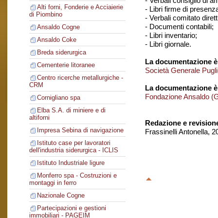
- Verbali consiglio di 
Alti forni, Fonderie e Acciaierie
- Libri firme di presenz
di Piombino
- Verbali comitato dirett
- Documenti contabili;
Ansaldo Cogne
- Libri inventario;
Ansaldo Coke
- Libri giornale.
Breda siderurgica
La documentazione è 
Cementerie litoranee
Società Generale Puglies
Centro ricerche metallurgiche -
CRM
La documentazione è
Fondazione Ansaldo (
Cornigliano spa
Elba S.A. di miniere e di
altiforni
Redazione e revision
Impresa Sebina di navigazione
Frassinelli Antonella, 
Istituto case per lavoratori
dell'industria siderurgica - ICLIS
Istituto Industriale ligure
Monferro spa - Costruzioni e
montaggi in ferro
Nazionale Cogne
Partecipazioni e gestioni
immobiliari - PAGEIM