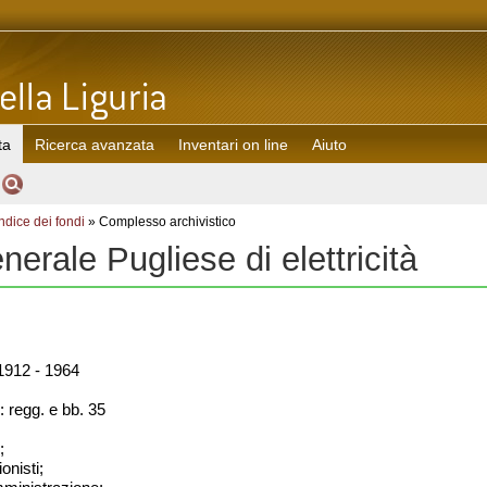
ta
Ricerca avanzata
Inventari on line
Aiuto
Indice dei fondi
» Complesso archivistico
erale Pugliese di elettricità
912 - 1964
: regg. e bb. 35
;
onisti;