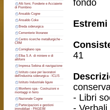
fondo
Alti forni, Fonderie e Acciaierie
di Piombino
Ansaldo Cogne
Ansaldo Coke
Estremi 
Breda siderurgica
Cementerie litoranee
Centro ricerche metallurgiche -
Consist
CRM
Cornigliano spa
41
Elba S.A. di miniere e di
altiforni
Impresa Sebina di navigazione
Istituto case per lavoratori
Descriz
dell'industria siderurgica - ICLIS
Istituto Industriale ligure
conserva
Monferro spa - Costruzioni e
montaggi in ferro
- Libri so
Nazionale Cogne
- Verbali
Partecipazioni e gestioni
immobiliari - PAGEIM