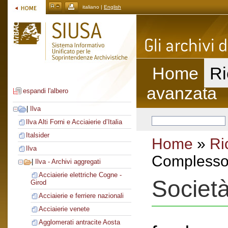
italiano |
English
Home
Ri
avanzata
espandi l'albero
|
Ilva
Ilva Alti Forni e Acciaierie d’Italia
Italsider
Home
»
Ri
Ilva
Complesso 
|
Ilva - Archivi aggregati
Acciaierie elettriche Cogne -
Societ
Girod
Acciaierie e ferriere nazionali
Acciaierie venete
Agglomerati antracite Aosta