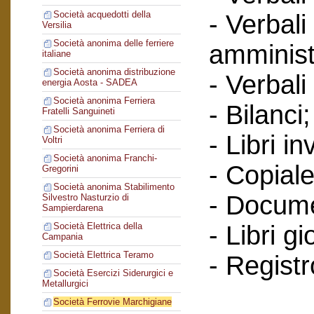
Società acquedotti della
- Verbali
Versilia
Società anonima delle ferriere
amminist
italiane
Società anonima distribuzione
- Verbali
energia Aosta - SADEA
Società anonima Ferriera
- Bilanci;
Fratelli Sanguineti
Società anonima Ferriera di
- Libri in
Voltri
Società anonima Franchi-
- Copiale
Gregorini
Società anonima Stabilimento
- Documen
Silvestro Nasturzio di
Sampierdarena
- Libri g
Società Elettrica della
Campania
Società Elettrica Teramo
- Regist
Società Esercizi Siderurgici e
Metallurgici
Società Ferrovie Marchigiane