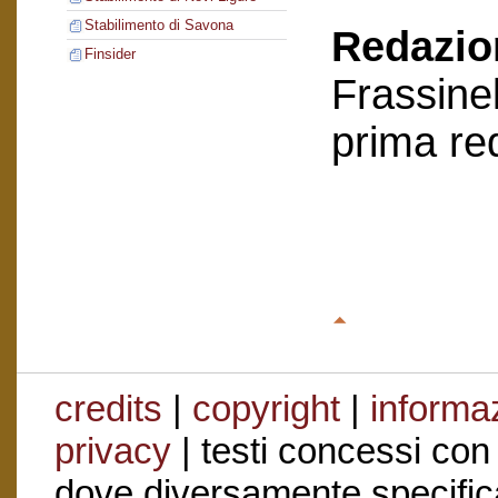
Stabilimento di Savona
Redazion
Finsider
Frassinel
prima re
credits
|
copyright
|
informaz
privacy
| testi concessi con
dove diversamente specific