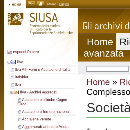
italiano |
English
Home
Ri
avanzata
espandi l'albero
|
Ilva
Ilva Alti Forni e Acciaierie d’Italia
Italsider
Home
»
Ri
Ilva
Complesso 
|
Ilva - Archivi aggregati
Acciaierie elettriche Cogne -
Società
Girod
Acciaierie e ferriere nazionali
Acciaierie venete
Agglomerati antracite Aosta