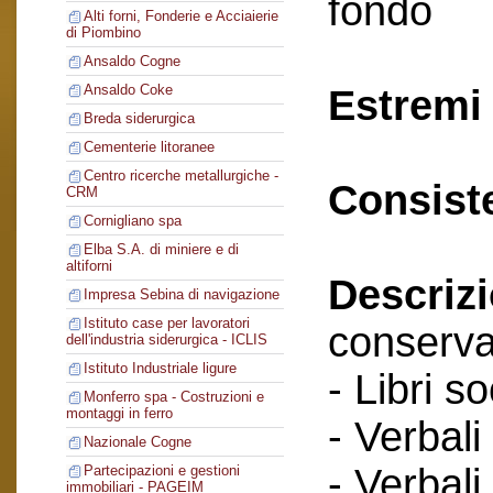
fondo
Alti forni, Fonderie e Acciaierie
di Piombino
Ansaldo Cogne
Ansaldo Coke
Estremi 
Breda siderurgica
Cementerie litoranee
Centro ricerche metallurgiche -
Consist
CRM
Cornigliano spa
Elba S.A. di miniere e di
altiforni
Descriz
Impresa Sebina di navigazione
Istituto case per lavoratori
conserva
dell'industria siderurgica - ICLIS
Istituto Industriale ligure
- Libri so
Monferro spa - Costruzioni e
montaggi in ferro
- Verbali
Nazionale Cogne
- Verbali
Partecipazioni e gestioni
immobiliari - PAGEIM