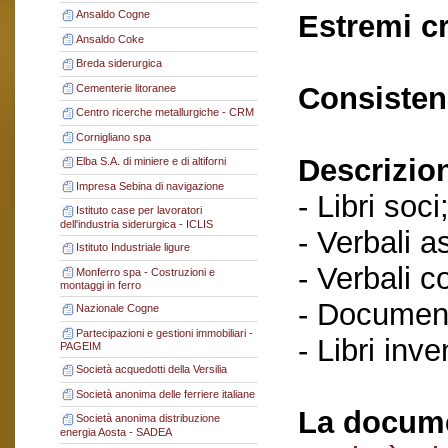
Ansaldo Cogne
Estremi c
Ansaldo Coke
Breda siderurgica
Consisten
Cementerie litoranee
Centro ricerche metallurgiche - CRM
Cornigliano spa
Descrizio
Elba S.A. di miniere e di altiforni
Impresa Sebina di navigazione
- Libri soci
Istituto case per lavoratori
dell'industria siderurgica - ICLIS
- Verbali a
Istituto Industriale ligure
- Verbali c
Monferro spa - Costruzioni e
montaggi in ferro
- Document
Nazionale Cogne
Partecipazioni e gestioni immobiliari -
- Libri inve
PAGEIM
Società acquedotti della Versilia
Società anonima delle ferriere italiane
La docume
Società anonima distribuzione
energia Aosta - SADEA