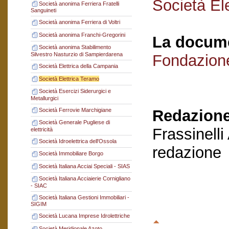
Società El
Società anonima Ferriera Fratelli
Sanguineti
Società anonima Ferriera di Voltri
Società anonima Franchi-Gregorini
La docume
Società anonima Stabilimento
Silvestro Nasturzio di Sampierdarena
Fondazion
Società Elettrica della Campania
Società Elettrica Teramo
Società Esercizi Siderurgici e
Metallurgici
Società Ferrovie Marchigiane
Redazione
Società Generale Pugliese di
Frassinelli
elettricità
Società Idroelettrica dell'Ossola
redazione
Società Immobiliare Borgo
Società Italiana Acciai Speciali - SIAS
Società Italiana Acciaierie Cornigliano
- SIAC
Società Italiana Gestioni Immobiliari -
SIGIM
Società Lucana Imprese Idrolettriche
Società Meridionale Azoto