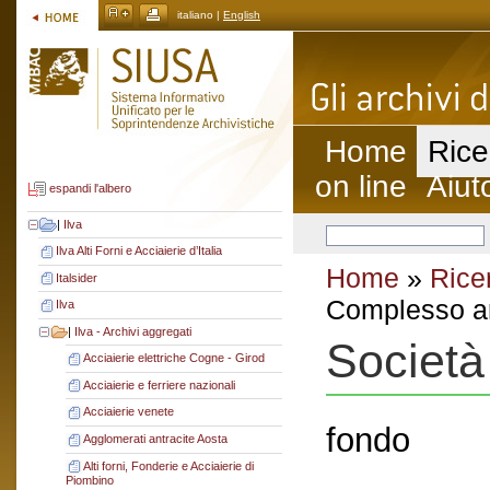
italiano |
English
Home
Rice
on line
Aiut
espandi l'albero
|
Ilva
Ilva Alti Forni e Acciaierie d’Italia
Home
»
Rice
Italsider
Complesso ar
Ilva
|
Ilva - Archivi aggregati
Società
Acciaierie elettriche Cogne - Girod
Acciaierie e ferriere nazionali
Acciaierie venete
fondo
Agglomerati antracite Aosta
Alti forni, Fonderie e Acciaierie di
Piombino