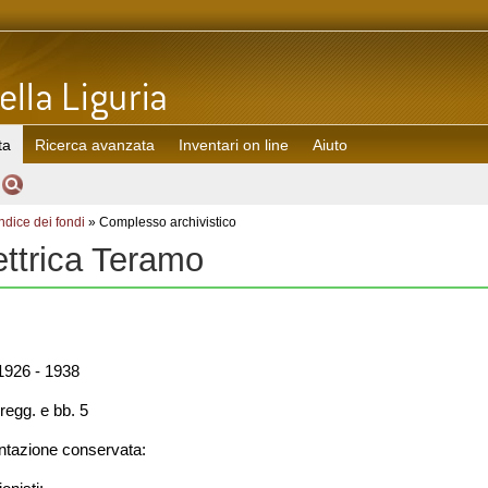
ta
Ricerca avanzata
Inventari on line
Aiuto
Indice dei fondi
» Complesso archivistico
ettrica Teramo
926 - 1938
regg. e bb. 5
azione conservata: