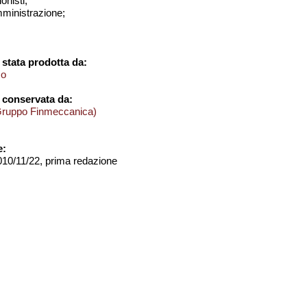
onisti;
amministrazione;
stata prodotta da:
mo
 conservata da:
Gruppo Finmeccanica)
e:
2010/11/22, prima redazione