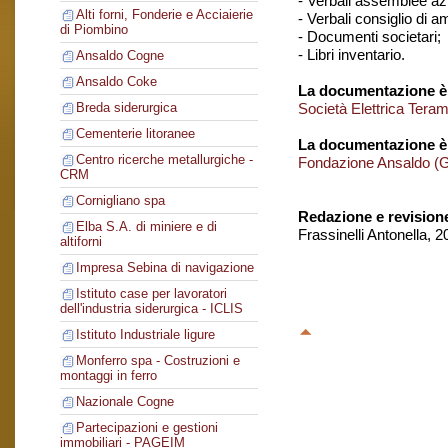
- Verbali assemblee azi
Alti forni, Fonderie e Acciaierie
- Verbali consiglio di 
di Piombino
- Documenti societari;
- Libri inventario.
Ansaldo Cogne
Ansaldo Coke
La documentazione è 
Società Elettrica Tera
Breda siderurgica
Cementerie litoranee
La documentazione è
Centro ricerche metallurgiche -
Fondazione Ansaldo (
CRM
Cornigliano spa
Redazione e revision
Elba S.A. di miniere e di
Frassinelli Antonella, 
altiforni
Impresa Sebina di navigazione
Istituto case per lavoratori
dell'industria siderurgica - ICLIS
Istituto Industriale ligure
Monferro spa - Costruzioni e
montaggi in ferro
Nazionale Cogne
Partecipazioni e gestioni
immobiliari - PAGEIM