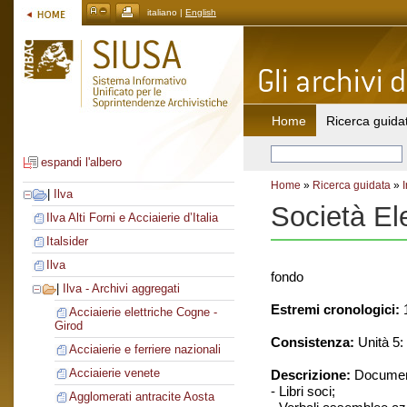
italiano |
English
Home
Ricerca guida
espandi l'albero
Home
»
Ricerca guidata
»
|
Ilva
Società El
Ilva Alti Forni e Acciaierie d’Italia
Italsider
Ilva
fondo
|
Ilva - Archivi aggregati
Estremi cronologici:
1
Acciaierie elettriche Cogne -
Girod
Consistenza:
Unità 5: 
Acciaierie e ferriere nazionali
Acciaierie venete
Descrizione:
Document
- Libri soci;
Agglomerati antracite Aosta