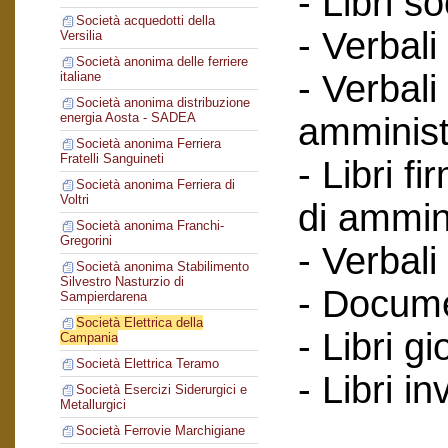
- Libri so
Società acquedotti della
- Verbali
Versilia
Società anonima delle ferriere
- Verbali
italiane
Società anonima distribuzione
energia Aosta - SADEA
amminist
Società anonima Ferriera
Fratelli Sanguineti
- Libri f
Società anonima Ferriera di
Voltri
di ammin
Società anonima Franchi-
Gregorini
- Verbali
Società anonima Stabilimento
Silvestro Nasturzio di
- Documen
Sampierdarena
Società Elettrica della
- Libri gi
Campania
Società Elettrica Teramo
- Libri in
Società Esercizi Siderurgici e
Metallurgici
Società Ferrovie Marchigiane