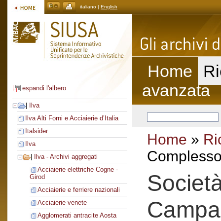
italiano |
English
Home
Ri
avanzata
espandi l'albero
|
Ilva
Ilva Alti Forni e Acciaierie d’Italia
Italsider
Home
»
Ri
Ilva
Complesso 
|
Ilva - Archivi aggregati
Acciaierie elettriche Cogne -
Società
Girod
Acciaierie e ferriere nazionali
Campa
Acciaierie venete
Agglomerati antracite Aosta