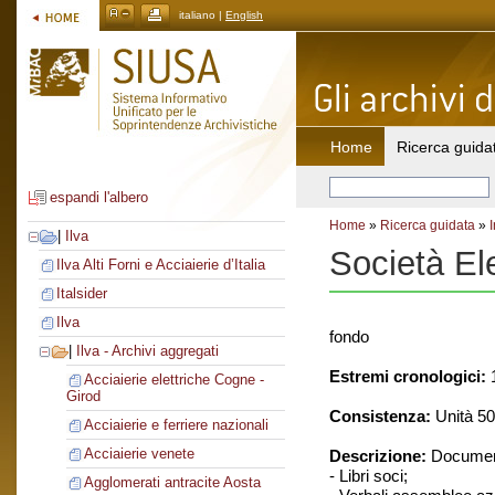
italiano |
English
Home
Ricerca guida
espandi l'albero
Home
»
Ricerca guidata
»
|
Ilva
Società El
Ilva Alti Forni e Acciaierie d’Italia
Italsider
Ilva
fondo
|
Ilva - Archivi aggregati
Estremi cronologici:
1
Acciaierie elettriche Cogne -
Girod
Consistenza:
Unità 50
Acciaierie e ferriere nazionali
Acciaierie venete
Descrizione:
Document
- Libri soci;
Agglomerati antracite Aosta