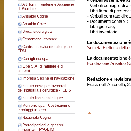
- Verbali assemblee azi
Alti forni, Fonderie e Acciaierie
- Verbali consiglio di 
di Piombino
- Libri firme di presenz
- Verbali comitato dirett
Ansaldo Cogne
- Documenti contabili;
Ansaldo Coke
- Libri giornale;
- Libri inventario.
Breda siderurgica
Cementerie litoranee
La documentazione è 
Centro ricerche metallurgiche -
Società Elettrica dell
CRM
La documentazione è
Cornigliano spa
Fondazione Ansaldo (
Elba S.A. di miniere e di
altiforni
Impresa Sebina di navigazione
Redazione e revision
Frassinelli Antonella, 
Istituto case per lavoratori
dell'industria siderurgica - ICLIS
Istituto Industriale ligure
Monferro spa - Costruzioni e
montaggi in ferro
Nazionale Cogne
Partecipazioni e gestioni
immobiliari - PAGEIM