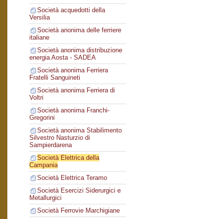
Società acquedotti della
Versilia
Società anonima delle ferriere
italiane
Società anonima distribuzione
energia Aosta - SADEA
Società anonima Ferriera
Fratelli Sanguineti
Società anonima Ferriera di
Voltri
Società anonima Franchi-
Gregorini
Società anonima Stabilimento
Silvestro Nasturzio di
Sampierdarena
Società Elettrica della
Campania
Società Elettrica Teramo
Società Esercizi Siderurgici e
Metallurgici
Società Ferrovie Marchigiane