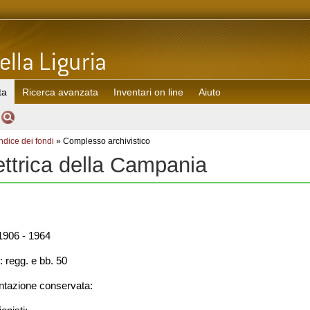
ta
Ricerca avanzata
Inventari on line
Aiuto
Indice dei fondi
» Complesso archivistico
ettrica della Campania
906 - 1964
: regg. e bb. 50
azione conservata: