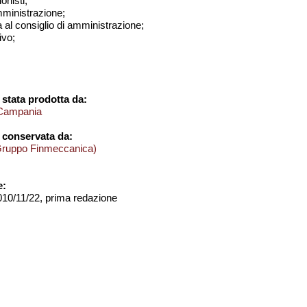
onisti;
amministrazione;
a al consiglio di amministrazione;
ivo;
stata prodotta da:
a Campania
 conservata da:
Gruppo Finmeccanica)
e:
2010/11/22, prima redazione