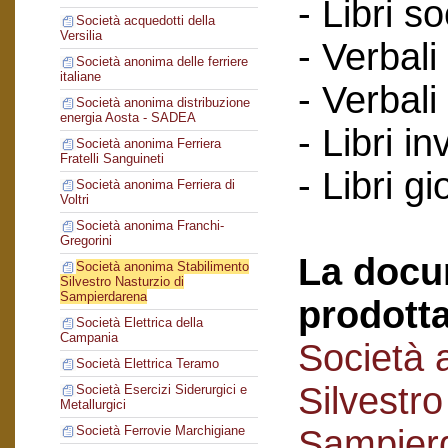
- Libri so
Società acquedotti della
Versilia
- Verbali
Società anonima delle ferriere
italiane
- Verbali
Società anonima distribuzione
energia Aosta - SADEA
- Libri in
Società anonima Ferriera
Fratelli Sanguineti
- Libri gi
Società anonima Ferriera di
Voltri
Società anonima Franchi-
Gregorini
La docu
Società anonima Stabilimento
Silvestro Nasturzio di
Sampierdarena
prodotta
Società Elettrica della
Campania
Società 
Società Elettrica Teramo
Silvestro
Società Esercizi Siderurgici e
Metallurgici
Sampier
Società Ferrovie Marchigiane