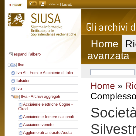
italiano |
English
Home
Ri
avanzata
espandi l'albero
|
Ilva
Ilva Alti Forni e Acciaierie d’Italia
Italsider
Home
»
Ri
Ilva
Complesso 
|
Ilva - Archivi aggregati
Acciaierie elettriche Cogne -
Societ
Girod
Acciaierie e ferriere nazionali
Silvest
Acciaierie venete
Agglomerati antracite Aosta