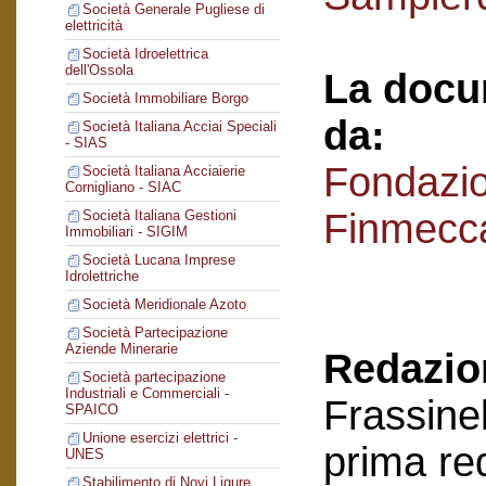
Società Generale Pugliese di
elettricità
Società Idroelettrica
dell'Ossola
La docu
Società Immobiliare Borgo
da:
Società Italiana Acciai Speciali
- SIAS
Fondazi
Società Italiana Acciaierie
Cornigliano - SIAC
Finmecc
Società Italiana Gestioni
Immobiliari - SIGIM
Società Lucana Imprese
Idrolettriche
Società Meridionale Azoto
Società Partecipazione
Aziende Minerarie
Redazion
Società partecipazione
Industriali e Commerciali -
Frassinel
SPAICO
Unione esercizi elettrici -
prima re
UNES
Stabilimento di Novi Ligure