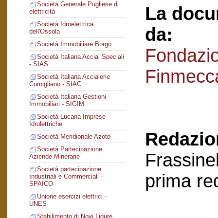
Società Generale Pugliese di
La docu
elettricità
Società Idroelettrica
da:
dell'Ossola
Società Immobiliare Borgo
Fondazi
Società Italiana Acciai Speciali
- SIAS
Finmecc
Società Italiana Acciaierie
Cornigliano - SIAC
Società Italiana Gestioni
Immobiliari - SIGIM
Società Lucana Imprese
Idrolettriche
Redazion
Società Meridionale Azoto
Società Partecipazione
Frassinel
Aziende Minerarie
Società partecipazione
prima re
Industriali e Commerciali -
SPAICO
Unione esercizi elettrici -
UNES
Stabilimento di Novi Ligure