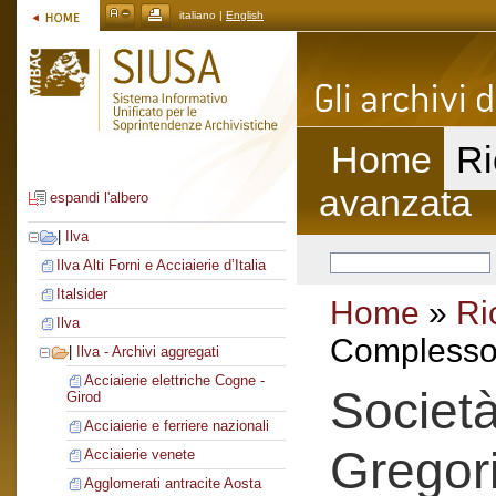
italiano |
English
Home
Ri
avanzata
espandi l'albero
|
Ilva
Ilva Alti Forni e Acciaierie d’Italia
Italsider
Home
»
Ri
Ilva
Complesso 
|
Ilva - Archivi aggregati
Acciaierie elettriche Cogne -
Societ
Girod
Acciaierie e ferriere nazionali
Gregori
Acciaierie venete
Agglomerati antracite Aosta