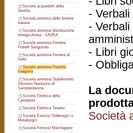
- Libri so
Società acquedotti della
- Verbali
Versilia
Società anonima delle ferriere
- Verbali
italiane
Società anonima distribuzione
energia Aosta - SADEA
amminist
Società anonima Ferriera
Fratelli Sanguineti
- Libri gi
Società anonima Ferriera di
Voltri
- Obbliga
Società anonima Franchi-
Gregorini
Società anonima Stabilimento
Silvestro Nasturzio di
La docu
Sampierdarena
Società Elettrica della
prodotta
Campania
Società Elettrica Teramo
Società 
Società Esercizi Siderurgici e
Metallurgici
Società Ferrovie Marchigiane