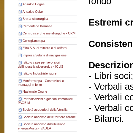
fondo
Ansaldo Cogne
Ansaldo Coke
Breda siderurgica
Estremi c
Cementerie litoranee
Centro ricerche metallurgiche - CRM
Consisten
Cornigliano spa
Elba S.A. di miniere e di altiforni
Impresa Sebina di navigazione
Descrizio
Istituto case per lavoratori
dell'industria siderurgica - ICLIS
- Libri soci
Istituto Industriale ligure
Monferro spa - Costruzioni e
- Verbali a
montaggi in ferro
Nazionale Cogne
- Verbali c
Partecipazioni e gestioni immobiliari -
PAGEIM
- Verbali c
Società acquedotti della Versilia
- Bilanci.
Società anonima delle ferriere italiane
Società anonima distribuzione
energia Aosta - SADEA