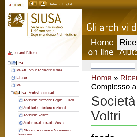
italiano |
English
Home
Rice
on line
Aiut
espandi l'albero
|
Ilva
Ilva Alti Forni e Acciaierie d’Italia
Home
»
Rice
Italsider
Complesso ar
Ilva
|
Ilva - Archivi aggregati
Società
Acciaierie elettriche Cogne - Girod
Acciaierie e ferriere nazionali
Voltri
Acciaierie venete
Agglomerati antracite Aosta
Alti forni, Fonderie e Acciaierie di
Piombino