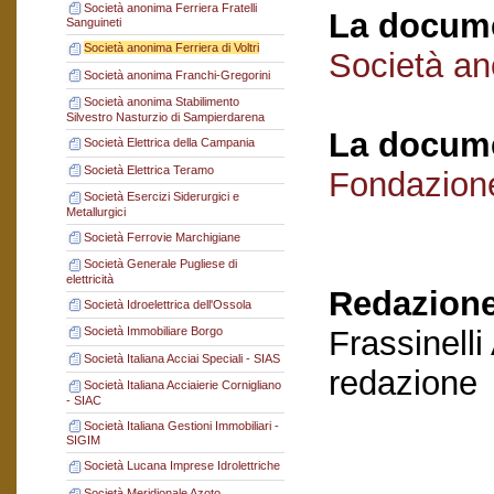
Società anonima Ferriera Fratelli
La docume
Sanguineti
Società anonima Ferriera di Voltri
Società ano
Società anonima Franchi-Gregorini
Società anonima Stabilimento
Silvestro Nasturzio di Sampierdarena
La docume
Società Elettrica della Campania
Società Elettrica Teramo
Fondazion
Società Esercizi Siderurgici e
Metallurgici
Società Ferrovie Marchigiane
Società Generale Pugliese di
elettricità
Redazione
Società Idroelettrica dell'Ossola
Frassinelli
Società Immobiliare Borgo
Società Italiana Acciai Speciali - SIAS
redazione
Società Italiana Acciaierie Cornigliano
- SIAC
Società Italiana Gestioni Immobiliari -
SIGIM
Società Lucana Imprese Idrolettriche
Società Meridionale Azoto