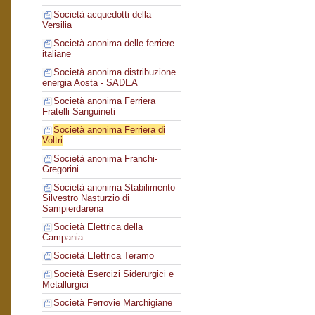
Società acquedotti della
Versilia
Società anonima delle ferriere
italiane
Società anonima distribuzione
energia Aosta - SADEA
Società anonima Ferriera
Fratelli Sanguineti
Società anonima Ferriera di
Voltri
Società anonima Franchi-
Gregorini
Società anonima Stabilimento
Silvestro Nasturzio di
Sampierdarena
Società Elettrica della
Campania
Società Elettrica Teramo
Società Esercizi Siderurgici e
Metallurgici
Società Ferrovie Marchigiane