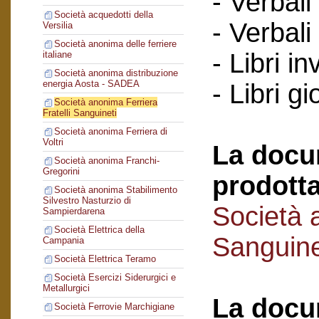
- Verbali
Società acquedotti della
- Verbali
Versilia
Società anonima delle ferriere
- Libri in
italiane
Società anonima distribuzione
energia Aosta - SADEA
- Libri gi
Società anonima Ferriera
Fratelli Sanguineti
Società anonima Ferriera di
Voltri
La docu
Società anonima Franchi-
Gregorini
prodotta
Società anonima Stabilimento
Silvestro Nasturzio di
Società a
Sampierdarena
Società Elettrica della
Sanguine
Campania
Società Elettrica Teramo
Società Esercizi Siderurgici e
Metallurgici
La docu
Società Ferrovie Marchigiane