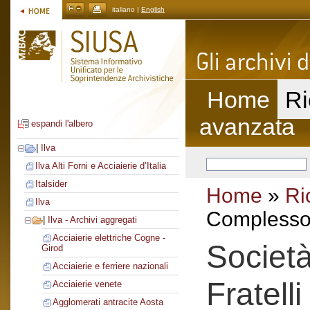
italiano |
English
Home
Ri
avanzata
espandi l'albero
|
Ilva
Ilva Alti Forni e Acciaierie d’Italia
Italsider
Home
»
Ri
Ilva
Complesso 
|
Ilva - Archivi aggregati
Acciaierie elettriche Cogne -
Societ
Girod
Acciaierie e ferriere nazionali
Fratell
Acciaierie venete
Agglomerati antracite Aosta