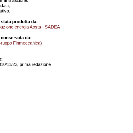
amministrazione;
ndaci;
utivo.
stata prodotta da:
ibuzione energia Aosta - SADEA
 conservata da:
Gruppo Finmeccanica)
e:
2010/11/22, prima redazione