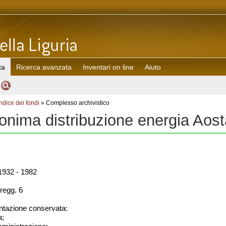
ta
Ricerca avanzata
Inventari on line
Aiuto
Indice dei fondi
» Complesso archivistico
onima distribuzione energia Ao
932 - 1982
regg. 6
azione conservata:
a;