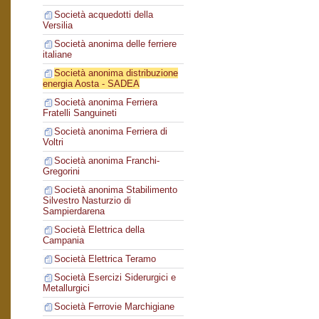
Società acquedotti della
Versilia
Società anonima delle ferriere
italiane
Società anonima distribuzione
energia Aosta - SADEA
Società anonima Ferriera
Fratelli Sanguineti
Società anonima Ferriera di
Voltri
Società anonima Franchi-
Gregorini
Società anonima Stabilimento
Silvestro Nasturzio di
Sampierdarena
Società Elettrica della
Campania
Società Elettrica Teramo
Società Esercizi Siderurgici e
Metallurgici
Società Ferrovie Marchigiane