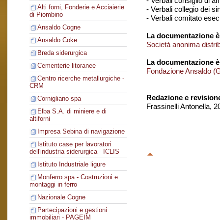
- Verbali consiglio di 
Alti forni, Fonderie e Acciaierie
- Verbali collegio dei si
di Piombino
- Verbali comitato esec
Ansaldo Cogne
La documentazione è 
Ansaldo Coke
Società anonima distr
Breda siderurgica
La documentazione è
Cementerie litoranee
Fondazione Ansaldo (
Centro ricerche metallurgiche -
CRM
Redazione e revision
Cornigliano spa
Frassinelli Antonella, 
Elba S.A. di miniere e di
altiforni
Impresa Sebina di navigazione
Istituto case per lavoratori
dell'industria siderurgica - ICLIS
Istituto Industriale ligure
Monferro spa - Costruzioni e
montaggi in ferro
Nazionale Cogne
Partecipazioni e gestioni
immobiliari - PAGEIM