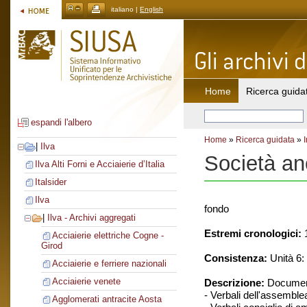
italiano |
English
Home
Ricerca guida
espandi l'albero
Home
»
Ricerca guidata
»
|
Ilva
Società an
Ilva Alti Forni e Acciaierie d’Italia
Italsider
Ilva
fondo
|
Ilva - Archivi aggregati
Estremi cronologici:
1
Acciaierie elettriche Cogne -
Girod
Consistenza:
Unità 6: 
Acciaierie e ferriere nazionali
Acciaierie venete
Descrizione:
Document
- Verbali dell'assemble
Agglomerati antracite Aosta