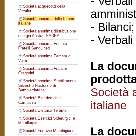
- Verbali
Società acquedotti della
amminist
Versilia
Società anonima delle ferriere
- Bilanci;
italiane
Società anonima distribuzione
energia Aosta - SADEA
- Verbali
Società anonima Ferriera
Fratelli Sanguineti
Società anonima Ferriera di
Voltri
La docu
Società anonima Franchi-
Gregorini
prodotta
Società anonima Stabilimento
Silvestro Nasturzio di
Società 
Sampierdarena
Società Elettrica della
italiane
Campania
Società Elettrica Teramo
Società Esercizi Siderurgici e
Metallurgici
La docu
Società Ferrovie Marchigiane