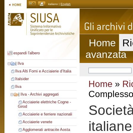
italiano |
English
Home
Ri
avanzata
espandi l'albero
|
Ilva
Ilva Alti Forni e Acciaierie d’Italia
Italsider
Home
»
Ri
Ilva
Complesso 
|
Ilva - Archivi aggregati
Acciaierie elettriche Cogne -
Società
Girod
Acciaierie e ferriere nazionali
italiane
Acciaierie venete
Agglomerati antracite Aosta