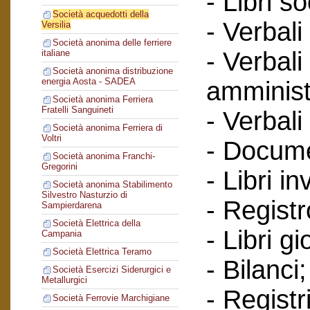
- Libri so
Società acquedotti della
- Verbali
Versilia
Società anonima delle ferriere
- Verbali
italiane
Società anonima distribuzione
energia Aosta - SADEA
amminist
Società anonima Ferriera
Fratelli Sanguineti
- Verbali
Società anonima Ferriera di
Voltri
- Documen
Società anonima Franchi-
Gregorini
- Libri in
Società anonima Stabilimento
Silvestro Nasturzio di
- Regist
Sampierdarena
Società Elettrica della
- Libri gi
Campania
Società Elettrica Teramo
- Bilanci;
Società Esercizi Siderurgici e
Metallurgici
- Registr
Società Ferrovie Marchigiane