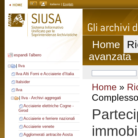
italiano |
English
Home
Ri
avanzata
espandi l'albero
|
Ilva
Ilva Alti Forni e Acciaierie d’Italia
Italsider
Home
»
Ri
Ilva
Complesso 
|
Ilva - Archivi aggregati
Acciaierie elettriche Cogne -
Parteci
Girod
Acciaierie e ferriere nazionali
immobi
Acciaierie venete
Agglomerati antracite Aosta