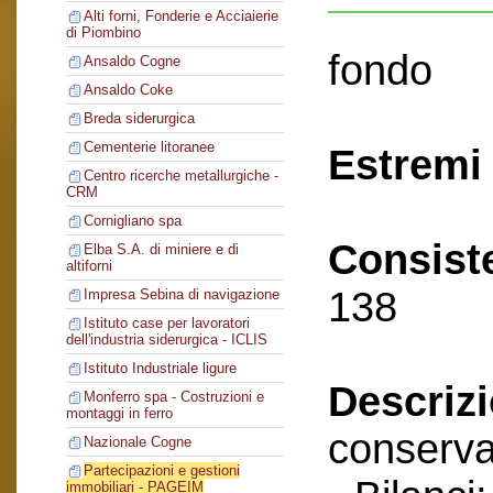
Alti forni, Fonderie e Acciaierie
di Piombino
fondo
Ansaldo Cogne
Ansaldo Coke
Breda siderurgica
Cementerie litoranee
Estremi 
Centro ricerche metallurgiche -
CRM
Cornigliano spa
Consist
Elba S.A. di miniere e di
altiforni
138
Impresa Sebina di navigazione
Istituto case per lavoratori
dell'industria siderurgica - ICLIS
Istituto Industriale ligure
Descriz
Monferro spa - Costruzioni e
montaggi in ferro
conserva
Nazionale Cogne
Partecipazioni e gestioni
immobiliari - PAGEIM