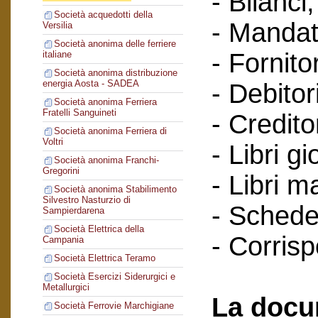
- Bilanci;
Società acquedotti della
- Mandat
Versilia
Società anonima delle ferriere
- Fornitor
italiane
Società anonima distribuzione
energia Aosta - SADEA
- Debitori
Società anonima Ferriera
Fratelli Sanguineti
- Creditor
Società anonima Ferriera di
Voltri
- Libri gi
Società anonima Franchi-
Gregorini
- Libri m
Società anonima Stabilimento
Silvestro Nasturzio di
- Schede 
Sampierdarena
Società Elettrica della
- Corris
Campania
Società Elettrica Teramo
Società Esercizi Siderurgici e
Metallurgici
La docu
Società Ferrovie Marchigiane