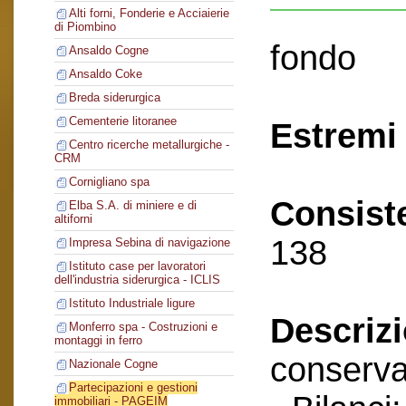
Alti forni, Fonderie e Acciaierie
di Piombino
fondo
Ansaldo Cogne
Ansaldo Coke
Breda siderurgica
Cementerie litoranee
Estremi 
Centro ricerche metallurgiche -
CRM
Cornigliano spa
Consist
Elba S.A. di miniere e di
altiforni
138
Impresa Sebina di navigazione
Istituto case per lavoratori
dell'industria siderurgica - ICLIS
Istituto Industriale ligure
Descriz
Monferro spa - Costruzioni e
montaggi in ferro
conserva
Nazionale Cogne
Partecipazioni e gestioni
immobiliari - PAGEIM