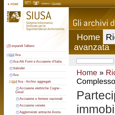
italiano |
English
Home
Ri
avanzata
espandi l'albero
|
Ilva
Ilva Alti Forni e Acciaierie d’Italia
Italsider
Home
»
Ri
Ilva
Complesso 
|
Ilva - Archivi aggregati
Acciaierie elettriche Cogne -
Parteci
Girod
Acciaierie e ferriere nazionali
immobi
Acciaierie venete
Agglomerati antracite Aosta