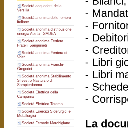
- Bilanci;
Società acquedotti della
- Mandat
Versilia
Società anonima delle ferriere
- Fornitor
italiane
Società anonima distribuzione
energia Aosta - SADEA
- Debitori
Società anonima Ferriera
Fratelli Sanguineti
- Creditor
Società anonima Ferriera di
Voltri
- Libri gi
Società anonima Franchi-
Gregorini
- Libri m
Società anonima Stabilimento
Silvestro Nasturzio di
- Schede 
Sampierdarena
Società Elettrica della
- Corris
Campania
Società Elettrica Teramo
Società Esercizi Siderurgici e
Metallurgici
La docu
Società Ferrovie Marchigiane