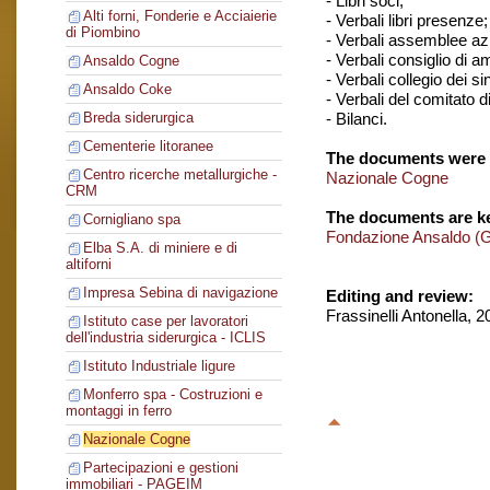
- Libri soci;
Alti forni, Fonderie e Acciaierie
- Verbali libri presenze;
di Piombino
- Verbali assemblee azi
- Verbali consiglio di 
Ansaldo Cogne
- Verbali collegio dei si
Ansaldo Coke
- Verbali del comitato di
- Bilanci.
Breda siderurgica
Cementerie litoranee
The documents were 
Centro ricerche metallurgiche -
Nazionale Cogne
CRM
The documents are ke
Cornigliano spa
Fondazione Ansaldo (
Elba S.A. di miniere e di
altiforni
Impresa Sebina di navigazione
Editing and review:
Frassinelli Antonella, 
Istituto case per lavoratori
dell'industria siderurgica - ICLIS
Istituto Industriale ligure
Monferro spa - Costruzioni e
montaggi in ferro
Nazionale Cogne
Partecipazioni e gestioni
immobiliari - PAGEIM