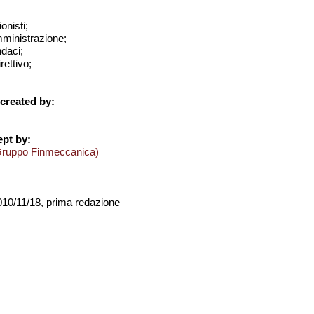
onisti;
amministrazione;
ndaci;
rettivo;
created by:
pt by:
Gruppo Finmeccanica)
2010/11/18, prima redazione