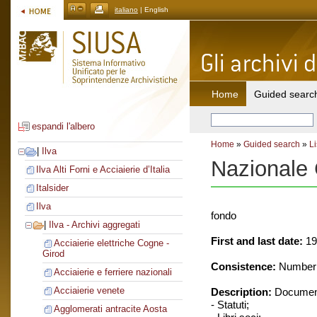
italiano
| English
Home
Guided searc
espandi l'albero
Home
»
Guided search
»
Li
|
Ilva
Nazionale
Ilva Alti Forni e Acciaierie d’Italia
Italsider
Ilva
fondo
|
Ilva - Archivi aggregati
First and last date:
19
Acciaierie elettriche Cogne -
Girod
Consistence:
Number o
Acciaierie e ferriere nazionali
Acciaierie venete
Description:
Document
- Statuti;
Agglomerati antracite Aosta