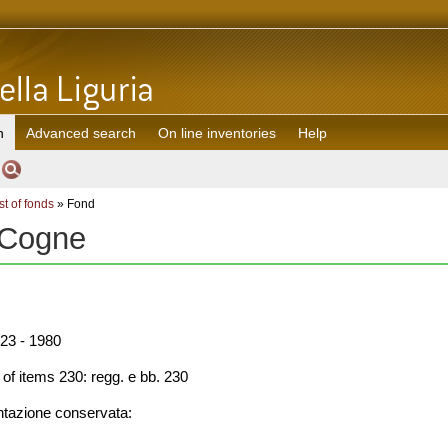
h
Advanced search
On line inventories
Help
st of fonds
» Fond
 Cogne
23 - 1980
f items 230: regg. e bb. 230
azione conservata: