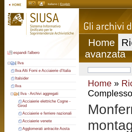
italiano |
English
Home
Ri
avanzata
espandi l'albero
|
Ilva
Ilva Alti Forni e Acciaierie d’Italia
Italsider
Home
»
Ri
Ilva
Complesso 
|
Ilva - Archivi aggregati
Acciaierie elettriche Cogne -
Monferr
Girod
Acciaierie e ferriere nazionali
montagg
Acciaierie venete
Agglomerati antracite Aosta