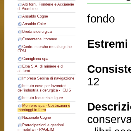
Alti forni, Fonderie e Acciaierie
di Piombino
fondo
Ansaldo Cogne
Ansaldo Coke
Breda siderurgica
Cementerie litoranee
Estremi 
Centro ricerche metallurgiche -
CRM
Cornigliano spa
Consist
Elba S.A. di miniere e di
altiforni
12
Impresa Sebina di navigazione
Istituto case per lavoratori
dell'industria siderurgica - ICLIS
Istituto Industriale ligure
Descriz
Monferro spa - Costruzioni e
montaggi in ferro
conserva
Nazionale Cogne
Partecipazioni e gestioni
immobiliari - PAGEIM