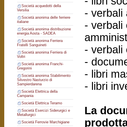
- libri soc
Società acquedotti della
- verbali
Versilia
Società anonima delle ferriere
- verbali
italiane
Società anonima distribuzione
energia Aosta - SADEA
amminist
Società anonima Ferriera
Fratelli Sanguineti
- verbali
Società anonima Ferriera di
Voltri
- documen
Società anonima Franchi-
Gregorini
- libri ma
Società anonima Stabilimento
Silvestro Nasturzio di
- libri in
Sampierdarena
Società Elettrica della
Campania
Società Elettrica Teramo
La docu
Società Esercizi Siderurgici e
Metallurgici
prodotta
Società Ferrovie Marchigiane