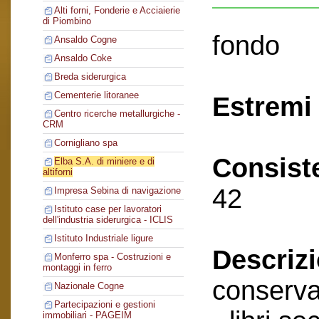
Alti forni, Fonderie e Acciaierie
di Piombino
fondo
Ansaldo Cogne
Ansaldo Coke
Breda siderurgica
Cementerie litoranee
Estremi 
Centro ricerche metallurgiche -
CRM
Cornigliano spa
Consist
Elba S.A. di miniere e di
altiforni
42
Impresa Sebina di navigazione
Istituto case per lavoratori
dell'industria siderurgica - ICLIS
Istituto Industriale ligure
Descriz
Monferro spa - Costruzioni e
montaggi in ferro
conserva
Nazionale Cogne
Partecipazioni e gestioni
immobiliari - PAGEIM