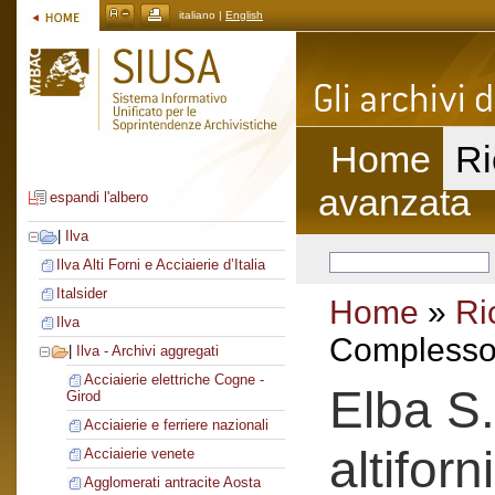
italiano |
English
Home
Ri
avanzata
espandi l'albero
|
Ilva
Ilva Alti Forni e Acciaierie d’Italia
Italsider
Home
»
Ri
Ilva
Complesso 
|
Ilva - Archivi aggregati
Acciaierie elettriche Cogne -
Elba S.
Girod
Acciaierie e ferriere nazionali
altiforni
Acciaierie venete
Agglomerati antracite Aosta