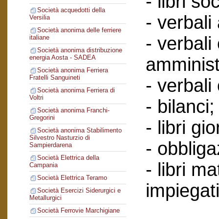
- libri soc
Società acquedotti della
- verbali
Versilia
Società anonima delle ferriere
- verbali
italiane
Società anonima distribuzione
energia Aosta - SADEA
amminist
Società anonima Ferriera
Fratelli Sanguineti
- verbali
Società anonima Ferriera di
Voltri
- bilanci;
Società anonima Franchi-
Gregorini
- libri gi
Società anonima Stabilimento
Silvestro Nasturzio di
- obbliga
Sampierdarena
Società Elettrica della
- libri ma
Campania
Società Elettrica Teramo
impiegati
Società Esercizi Siderurgici e
Metallurgici
Società Ferrovie Marchigiane