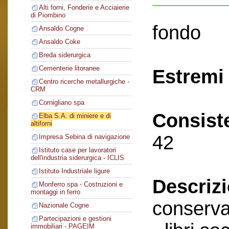
Alti forni, Fonderie e Acciaierie
di Piombino
fondo
Ansaldo Cogne
Ansaldo Coke
Breda siderurgica
Cementerie litoranee
Estremi 
Centro ricerche metallurgiche -
CRM
Cornigliano spa
Consist
Elba S.A. di miniere e di
altiforni
42
Impresa Sebina di navigazione
Istituto case per lavoratori
dell'industria siderurgica - ICLIS
Istituto Industriale ligure
Descriz
Monferro spa - Costruzioni e
montaggi in ferro
conserva
Nazionale Cogne
Partecipazioni e gestioni
immobiliari - PAGEIM