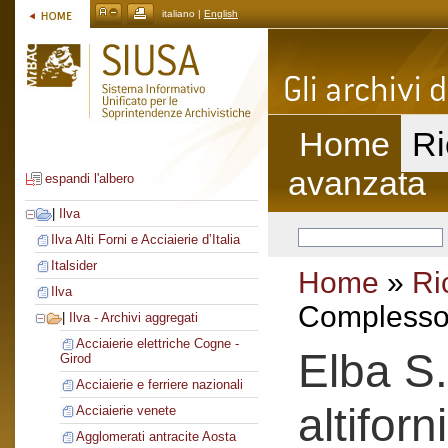
italiano |
English
Home
Ri
avanzata
espandi l'albero
|
Ilva
Ilva Alti Forni e Acciaierie d’Italia
Italsider
Home
»
Ri
Ilva
Complesso 
|
Ilva - Archivi aggregati
Acciaierie elettriche Cogne -
Elba S.
Girod
Acciaierie e ferriere nazionali
altiforni
Acciaierie venete
Agglomerati antracite Aosta