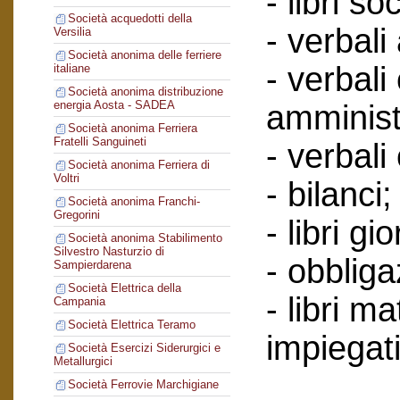
- libri soc
Società acquedotti della
- verbali
Versilia
Società anonima delle ferriere
- verbali
italiane
Società anonima distribuzione
energia Aosta - SADEA
amminist
Società anonima Ferriera
Fratelli Sanguineti
- verbali
Società anonima Ferriera di
Voltri
- bilanci;
Società anonima Franchi-
Gregorini
- libri gi
Società anonima Stabilimento
Silvestro Nasturzio di
- obbliga
Sampierdarena
Società Elettrica della
- libri ma
Campania
Società Elettrica Teramo
impiegati
Società Esercizi Siderurgici e
Metallurgici
Società Ferrovie Marchigiane