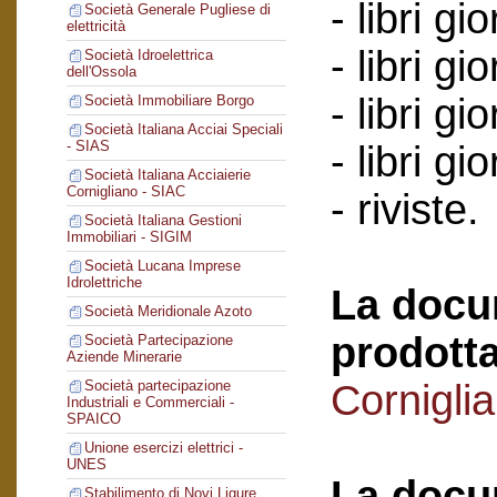
- libri gi
Società Generale Pugliese di
elettricità
- libri gi
Società Idroelettrica
dell'Ossola
- libri g
Società Immobiliare Borgo
Società Italiana Acciai Speciali
- SIAS
- libri g
Società Italiana Acciaierie
Cornigliano - SIAC
- riviste.
Società Italiana Gestioni
Immobiliari - SIGIM
Società Lucana Imprese
Idrolettriche
La docu
Società Meridionale Azoto
prodotta
Società Partecipazione
Aziende Minerarie
Cornigli
Società partecipazione
Industriali e Commerciali -
SPAICO
Unione esercizi elettrici -
UNES
La docu
Stabilimento di Novi Ligure