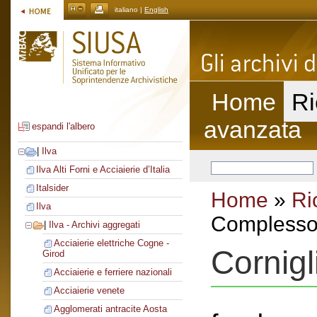
italiano |
English
Home
Ri
avanzata
espandi l'albero
|
Ilva
Ilva Alti Forni e Acciaierie d’Italia
Italsider
Home
»
Ri
Ilva
Complesso 
|
Ilva - Archivi aggregati
Acciaierie elettriche Cogne -
Cornig
Girod
Acciaierie e ferriere nazionali
Acciaierie venete
Agglomerati antracite Aosta