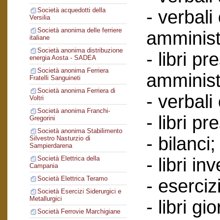
Società acquedotti della
- verbali
Versilia
Società anonima delle ferriere
amminist
italiane
Società anonima distribuzione
- libri p
energia Aosta - SADEA
Società anonima Ferriera
amminist
Fratelli Sanguineti
Società anonima Ferriera di
- verbali
Voltri
Società anonima Franchi-
- libri p
Gregorini
Società anonima Stabilimento
- bilanci;
Silvestro Nasturzio di
Sampierdarena
- libri in
Società Elettrica della
Campania
Società Elettrica Teramo
- esercizi
Società Esercizi Siderurgici e
Metallurgici
- libri g
Società Ferrovie Marchigiane