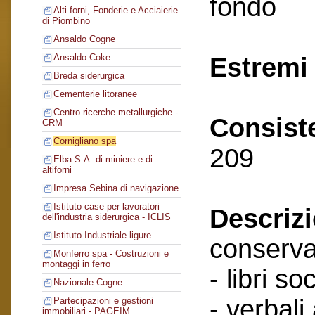
fondo
Alti forni, Fonderie e Acciaierie
di Piombino
Ansaldo Cogne
Ansaldo Coke
Estremi 
Breda siderurgica
Cementerie litoranee
Centro ricerche metallurgiche -
Consist
CRM
Cornigliano spa
209
Elba S.A. di miniere e di
altiforni
Impresa Sebina di navigazione
Istituto case per lavoratori
Descriz
dell'industria siderurgica - ICLIS
Istituto Industriale ligure
conserva
Monferro spa - Costruzioni e
montaggi in ferro
- libri soc
Nazionale Cogne
- verbali
Partecipazioni e gestioni
immobiliari - PAGEIM