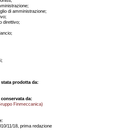
onisti;
amministrazione;
iglio di amministrazione;
ivo;
 direttivo;
ilancio;
i;
stata prodotta da:
 conservata da:
Gruppo Finmeccanica)
e:
2010/11/18, prima redazione