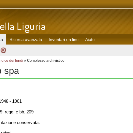
ta
Ricerca avanzata
Inventari on line
Aiuto
Indice dei fondi
» Complesso archivistico
o spa
948 - 1961
9: regg. e bb. 209
azione conservata: