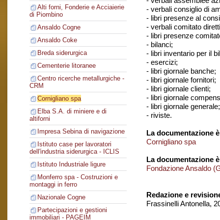
- verbali assemblee azi
Alti forni, Fonderie e Acciaierie
- verbali consiglio di 
di Piombino
- libri presenze al cons
- verbali comitato dirett
Ansaldo Cogne
- libri presenze comitato
Ansaldo Coke
- bilanci;
- libri inventario per il b
Breda siderurgica
- esercizi;
Cementerie litoranee
- libri giornale banche;
Centro ricerche metallurgiche -
- libri giornale fornitori;
CRM
- libri giornale clienti;
- libri giornale compens
Cornigliano spa
- libri giornale generale;
Elba S.A. di miniere e di
- riviste.
altiforni
Impresa Sebina di navigazione
La documentazione è 
Cornigliano spa
Istituto case per lavoratori
dell'industria siderurgica - ICLIS
La documentazione è
Istituto Industriale ligure
Fondazione Ansaldo (
Monferro spa - Costruzioni e
montaggi in ferro
Redazione e revision
Nazionale Cogne
Frassinelli Antonella, 
Partecipazioni e gestioni
immobiliari - PAGEIM