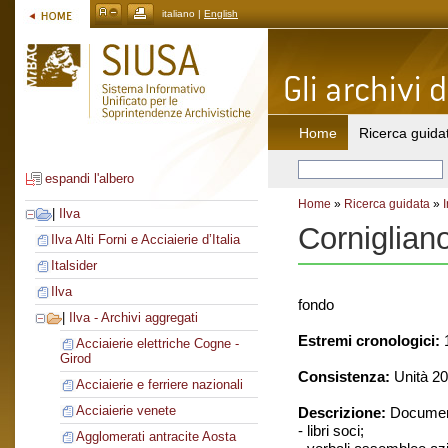
italiano |
English
Home
Ricerca guida
espandi l'albero
Home
»
Ricerca guidata
»
|
Ilva
Corniglian
Ilva Alti Forni e Acciaierie d’Italia
Italsider
Ilva
fondo
|
Ilva - Archivi aggregati
Estremi cronologici:
1
Acciaierie elettriche Cogne -
Girod
Consistenza:
Unità 20
Acciaierie e ferriere nazionali
Acciaierie venete
Descrizione:
Document
- libri soci;
Agglomerati antracite Aosta