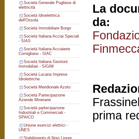
Società Generale Pugliese di
La docu
elettricità
Società Idroelettrica
da:
dell'Ossola
Società Immobiliare Borgo
Fondazi
Società Italiana Acciai Speciali
- SIAS
Finmecc
Società Italiana Acciaierie
Cornigliano - SIAC
Società Italiana Gestioni
Immobiliari - SIGIM
Società Lucana Imprese
Idrolettriche
Redazion
Società Meridionale Azoto
Società Partecipazione
Frassinel
Aziende Minerarie
Società partecipazione
prima re
Industriali e Commerciali -
SPAICO
Unione esercizi elettrici -
UNES
Stabilimento di Novi Ligure