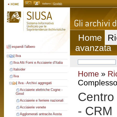
italiano |
English
Home
Ri
avanzata
espandi l'albero
|
Ilva
Ilva Alti Forni e Acciaierie d’Italia
Italsider
Home
»
Ri
Ilva
Complesso 
|
Ilva - Archivi aggregati
Acciaierie elettriche Cogne -
Centro 
Girod
Acciaierie e ferriere nazionali
- CRM
Acciaierie venete
Agglomerati antracite Aosta