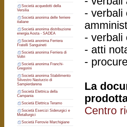
- verbali
Società acquedotti della
- verbali
Versilia
Società anonima delle ferriere
amminist
italiane
Società anonima distribuzione
energia Aosta - SADEA
- verbali
Società anonima Ferriera
Fratelli Sanguineti
- atti nota
Società anonima Ferriera di
Voltri
- procure
Società anonima Franchi-
Gregorini
Società anonima Stabilimento
Silvestro Nasturzio di
La docu
Sampierdarena
Società Elettrica della
prodotta
Campania
Società Elettrica Teramo
Centro r
Società Esercizi Siderurgici e
Metallurgici
Società Ferrovie Marchigiane