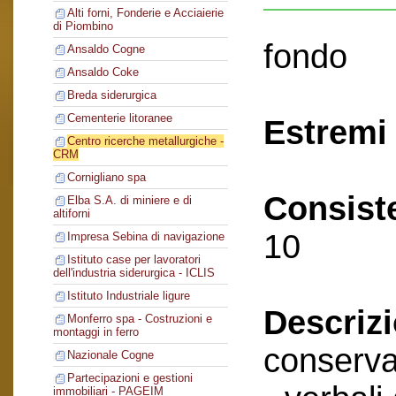
Alti forni, Fonderie e Acciaierie
di Piombino
fondo
Ansaldo Cogne
Ansaldo Coke
Breda siderurgica
Cementerie litoranee
Estremi 
Centro ricerche metallurgiche -
CRM
Cornigliano spa
Consist
Elba S.A. di miniere e di
altiforni
10
Impresa Sebina di navigazione
Istituto case per lavoratori
dell'industria siderurgica - ICLIS
Istituto Industriale ligure
Descriz
Monferro spa - Costruzioni e
montaggi in ferro
conserva
Nazionale Cogne
Partecipazioni e gestioni
immobiliari - PAGEIM