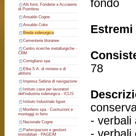
fondo
Alti forni, Fonderie e Acciaierie
di Piombino
Ansaldo Cogne
Ansaldo Coke
Estremi 
Breda siderurgica
Cementerie litoranee
Centro ricerche metallurgiche -
Consist
CRM
Cornigliano spa
78
Elba S.A. di miniere e di
altiforni
Impresa Sebina di navigazione
Istituto case per lavoratori
Descriz
dell'industria siderurgica - ICLIS
Istituto Industriale ligure
conserva
Monferro spa - Costruzioni e
montaggi in ferro
- verbali
Nazionale Cogne
- verbali
Partecipazioni e gestioni
immobiliari - PAGEIM