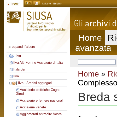
italiano |
English
Home
Ri
avanzata
espandi l'albero
|
Ilva
Ilva Alti Forni e Acciaierie d’Italia
Italsider
Home
»
Ri
Ilva
Complesso 
|
Ilva - Archivi aggregati
Acciaierie elettriche Cogne -
Breda s
Girod
Acciaierie e ferriere nazionali
Acciaierie venete
Agglomerati antracite Aosta