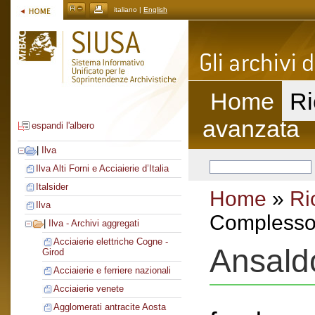
italiano |
English
Home
Ri
avanzata
espandi l'albero
|
Ilva
Ilva Alti Forni e Acciaierie d’Italia
Italsider
Home
»
Ri
Ilva
Complesso 
|
Ilva - Archivi aggregati
Acciaierie elettriche Cogne -
Ansald
Girod
Acciaierie e ferriere nazionali
Acciaierie venete
Agglomerati antracite Aosta