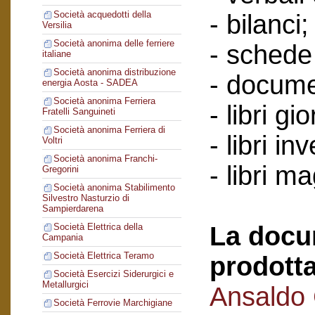
Società acquedotti della
- bilanci;
Versilia
Società anonima delle ferriere
- schede 
italiane
Società anonima distribuzione
- docume
energia Aosta - SADEA
Società anonima Ferriera
- libri gi
Fratelli Sanguineti
Società anonima Ferriera di
- libri in
Voltri
Società anonima Franchi-
- libri m
Gregorini
Società anonima Stabilimento
Silvestro Nasturzio di
Sampierdarena
La docu
Società Elettrica della
Campania
Società Elettrica Teramo
prodotta
Società Esercizi Siderurgici e
Metallurgici
Ansaldo
Società Ferrovie Marchigiane