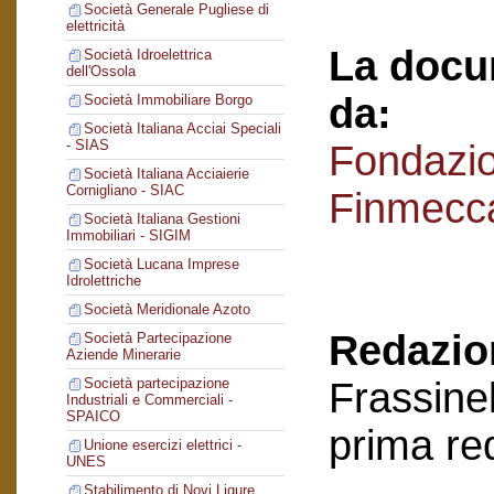
Società Generale Pugliese di
elettricità
La docu
Società Idroelettrica
dell'Ossola
da:
Società Immobiliare Borgo
Società Italiana Acciai Speciali
- SIAS
Fondazi
Società Italiana Acciaierie
Cornigliano - SIAC
Finmecc
Società Italiana Gestioni
Immobiliari - SIGIM
Società Lucana Imprese
Idrolettriche
Società Meridionale Azoto
Redazion
Società Partecipazione
Aziende Minerarie
Frassinel
Società partecipazione
Industriali e Commerciali -
SPAICO
prima re
Unione esercizi elettrici -
UNES
Stabilimento di Novi Ligure