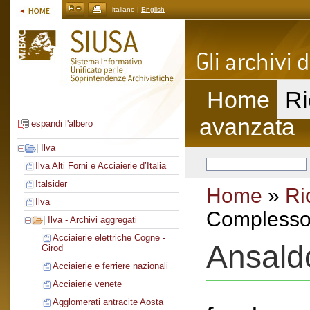
italiano |
English
Home
Ri
avanzata
espandi l'albero
|
Ilva
Ilva Alti Forni e Acciaierie d’Italia
Italsider
Home
»
Ri
Ilva
Complesso 
|
Ilva - Archivi aggregati
Acciaierie elettriche Cogne -
Ansald
Girod
Acciaierie e ferriere nazionali
Acciaierie venete
Agglomerati antracite Aosta