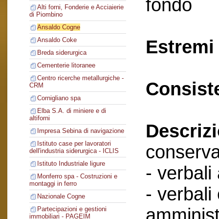
fondo
Alti forni, Fonderie e Acciaierie
di Piombino
Ansaldo Cogne
Ansaldo Coke
Estremi 
Breda siderurgica
Cementerie litoranee
Centro ricerche metallurgiche -
Consist
CRM
Cornigliano spa
Elba S.A. di miniere e di
altiforni
Descriz
Impresa Sebina di navigazione
Istituto case per lavoratori
conserva
dell'industria siderurgica - ICLIS
Istituto Industriale ligure
- verbali
Monferro spa - Costruzioni e
montaggi in ferro
- verbali
Nazionale Cogne
amminist
Partecipazioni e gestioni
immobiliari - PAGEIM