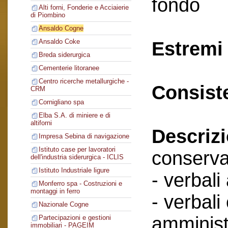
fondo
Alti forni, Fonderie e Acciaierie
di Piombino
Ansaldo Cogne
Ansaldo Coke
Estremi 
Breda siderurgica
Cementerie litoranee
Centro ricerche metallurgiche -
Consist
CRM
Cornigliano spa
Elba S.A. di miniere e di
altiforni
Descriz
Impresa Sebina di navigazione
Istituto case per lavoratori
conserva
dell'industria siderurgica - ICLIS
Istituto Industriale ligure
- verbali
Monferro spa - Costruzioni e
montaggi in ferro
- verbali
Nazionale Cogne
amminist
Partecipazioni e gestioni
immobiliari - PAGEIM