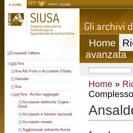
italiano |
English
Home
Ri
avanzata
espandi l'albero
|
Ilva
Ilva Alti Forni e Acciaierie d’Italia
Italsider
Home
»
Ri
Ilva
Complesso 
|
Ilva - Archivi aggregati
Acciaierie elettriche Cogne -
Ansald
Girod
Acciaierie e ferriere nazionali
Acciaierie venete
Agglomerati antracite Aosta