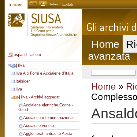
italiano |
English
Home
Ri
avanzata
espandi l'albero
|
Ilva
Ilva Alti Forni e Acciaierie d’Italia
Italsider
Home
»
Ri
Ilva
Complesso 
|
Ilva - Archivi aggregati
Acciaierie elettriche Cogne -
Ansald
Girod
Acciaierie e ferriere nazionali
Acciaierie venete
Agglomerati antracite Aosta