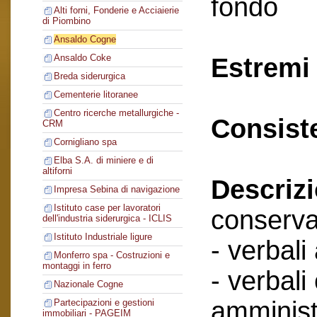
fondo
Alti forni, Fonderie e Acciaierie
di Piombino
Ansaldo Cogne
Ansaldo Coke
Estremi 
Breda siderurgica
Cementerie litoranee
Centro ricerche metallurgiche -
Consist
CRM
Cornigliano spa
Elba S.A. di miniere e di
altiforni
Descriz
Impresa Sebina di navigazione
Istituto case per lavoratori
conserva
dell'industria siderurgica - ICLIS
Istituto Industriale ligure
- verbali
Monferro spa - Costruzioni e
montaggi in ferro
- verbali
Nazionale Cogne
amminist
Partecipazioni e gestioni
immobiliari - PAGEIM