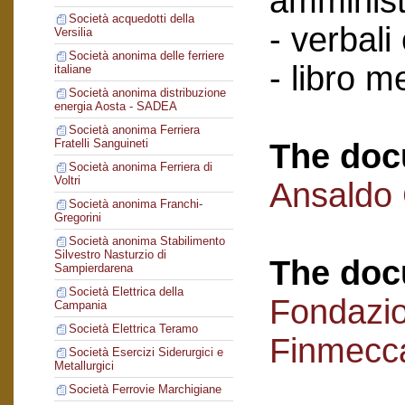
amminist
Società acquedotti della
- verbali
Versilia
Società anonima delle ferriere
- libro 
italiane
Società anonima distribuzione
energia Aosta - SADEA
Società anonima Ferriera
Fratelli Sanguineti
The doc
Società anonima Ferriera di
Voltri
Ansaldo
Società anonima Franchi-
Gregorini
Società anonima Stabilimento
Silvestro Nasturzio di
The doc
Sampierdarena
Società Elettrica della
Fondazi
Campania
Società Elettrica Teramo
Finmecc
Società Esercizi Siderurgici e
Metallurgici
Società Ferrovie Marchigiane