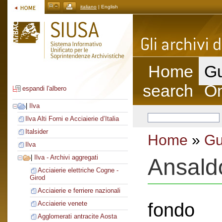
italiano
| English
Home
Gu
search
On
espandi l'albero
|
Ilva
Ilva Alti Forni e Acciaierie d’Italia
Italsider
Home
»
Gu
Ilva
|
Ilva - Archivi aggregati
Ansald
Acciaierie elettriche Cogne -
Girod
Acciaierie e ferriere nazionali
fondo
Acciaierie venete
Agglomerati antracite Aosta